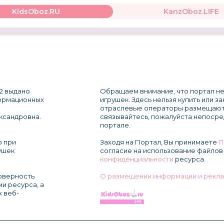
KidsOboz.RU
KanzOboz.LIFE
2 выдано
Обращаем внимание, что портал не
формационных
игрушек. Здесь нельзя купить или з
отраслевые операторы размещают
ксандровна.
связывайтесь, пожалуйста непосре
портале.
о при
Заходя на Портал, Вы принимаете
П
ушек
согласие на использование файлов 
конфиденциальности
ресурса.
товерность
О размещении информации и рекла
и ресурса, а
х веб-