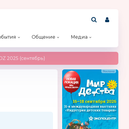
обытия
Общение
Медиа
Рейтинг компаний
Акции и конкурсы
Именинники
Z 2025 (сентябрь)