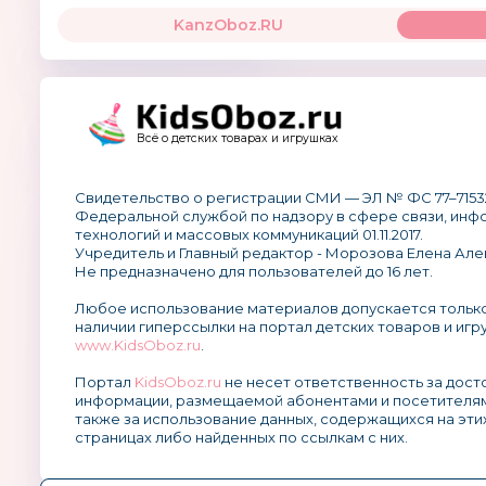
KanzOboz.RU
Всё о детских товарах и игрушках
Свидетельство о регистрации СМИ — ЭЛ № ФС 77–7153
Федеральной службой по надзору в сфере связи, ин
технологий и массовых коммуникаций 01.11.2017.
Учредитель и Главный редактор - Морозова Елена Але
Не предназначено для пользователей до 16 лет.
Любое использование материалов допускается тольк
наличии гиперссылки на портал детских товаров и игр
www.KidsOboz.ru
.
Портал
KidsOboz.ru
не несет ответственность за дос
информации, размещаемой абонентами и посетителям
также за использование данных, содержащихся на эти
страницах либо найденных по ссылкам с них.