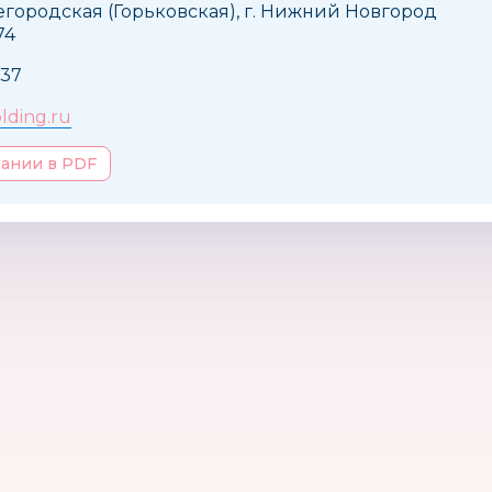
городская (Горьковская), г. Нижний Новгород
74
537
lding.ru
пании в PDF