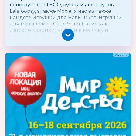
конструкторы LEGO, куклы и аксессуары
Lalaloopsy, а также Moxie. У нас вы также
найдете игрушки для мальчиков, игрушки
для малышей от 0 до 3х лет (такие как
детские коврики, мобили в коляску и
кроватку, погремушки и развивающие
центры). Еще вы увидите самый большой
выбор электромобилей Peg-Perego, детских
игровых комплексов и домиков Little Tikes.
Вас удивит ассортимент коллекционных
моделей машинок WELLY, 3D пазлы, мягкие
игрушки AURORA и NICI. Для Вас есть
предложения как по оптовой закупке
игрушек, так и возможность заказать
игрушку на дом в нашем магазине toy.ru.
Огромный выбор подарков для детей -
самые популярные игрушки из серии:
куклы MOXIE, Bratz, Zapf Creation, мягкая
игрушка DISNEY, масштабные модели
машин WELLY, игрушки для юных секретных
агентов SPYNET, игрушки по известным