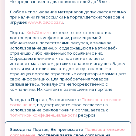
Не предназначено для пользователей до 16 лет.
Любое использование материалов допускается только
при наличии гиперссылки на портал детских товаров и
игрушек
www.KidsOboz.ru
.
Портал
KidsOboz.ru
не несет ответственность за
достоверность информации, размещаемой
абонентами и посетителями ресурса, а также за
использование данных, содержащихся на этих веб-
страницах либо найденных по ссылкам с них.
Обращаем внимание, что портал не является
интернет-магазином детских товаров и игрушек. Здесь
нельзя купить или заказать доставку товаров. На
страницах портала отраслевые операторы размещают
свою информацию. Для приобретения товаров
связывайтесь, пожалуйста непосредственно с
компаниями. Их контакты размещены на портале.
Заходя на Портал, Вы принимаете
Пользовательское
соглашение
, подтверждаете свое согласие на
использование файлов "куки" и соглашаетесь с
политикой конфиденциальности
ресурса.
О размещении информации и рекламы на портале
Заходя на Портал, Вы принимаете
Пользовательское
соглашение
, подтверждаете свое согласие на