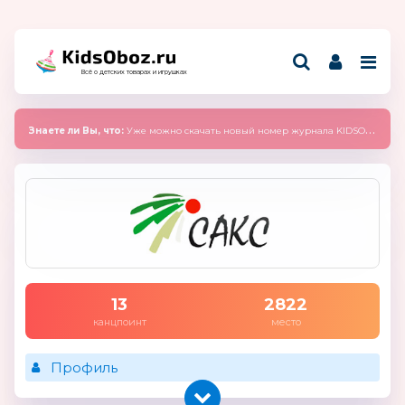
Всё о детских товарах и игрушках
Знаете ли Вы, что:
Уже можно скачать новый номер журнала KIDSOBOZ 2025 (сентябрь)
13
2822
канцпоинт
место
Профиль