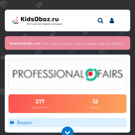
Всё о детских товарах и игрушках
Знаете ли Вы, что:
Уже можно скачать новый номер журнала KIDSOBOZ 2025 (сентябрь)
217
12
канцпоинт
место
Видео