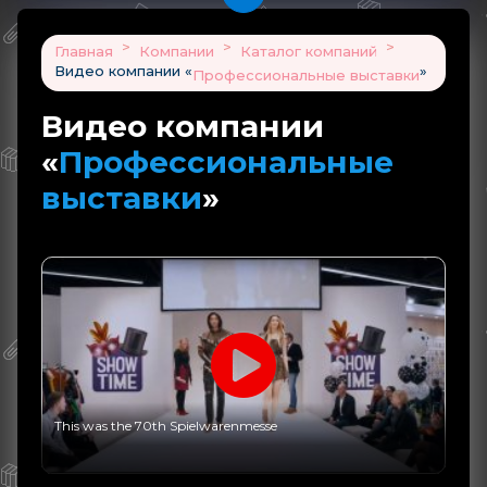
>
>
>
Главная
Компании
Каталог компаний
Видео компании «
»
Профессиональные выставки
Видео компании
«
Профессиональные
выставки
»
This was the 70th Spielwarenmesse