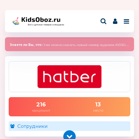
Всё о детских товарах и игрушках
Знаете ли Вы, что:
Уже можно скачать новый номер журнала KIDSOBOZ 2025 (сентябрь)
216
13
канцпоинт
место
Сотрудники