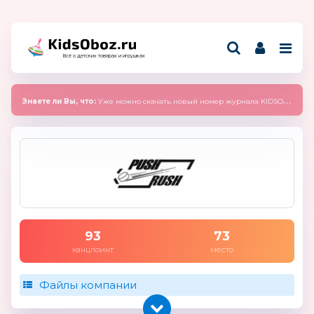
Всё о детских товарах и игрушках
Знаете ли Вы, что:
Уже можно скачать новый номер журнала KIDSOBOZ 2025 (сентябрь)
93
73
канцпоинт
место
Файлы компании