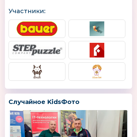
Участники:
Случайное KidsФото