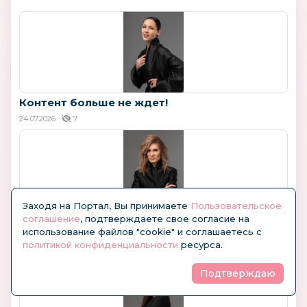
Контент больше не ждет!
24.07.2026
7
Заходя на Портал, Вы принимаете
Пользовательское
соглашение
, подтверждаете свое согласие на
Больше, чем бренд: философия bodo в трёх
использование файлов "cookie" и соглашаетесь с
ответах
политикой конфиденциальности
ресурса.
13.07.2026
168
Подтверждаю