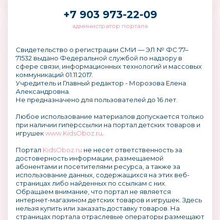
+7 903 973-22-09
администратор портала
Свидетельство о регистрации СМИ — ЭЛ № ФС 77–
71532 выдано Федеральной службой по надзору в
сфере связи, информационных технологий и массовых
коммуникаций 01.11.2017.
Учредитель и Главный редактор - Морозова Елена
Александровна.
Не предназначено для пользователей до 16 лет.
Любое использование материалов допускается только
при наличии гиперссылки на портал детских товаров и
игрушек
www.KidsOboz.ru
.
Портал
KidsOboz.ru
не несет ответственность за
достоверность информации, размещаемой
абонентами и посетителями ресурса, а также за
использование данных, содержащихся на этих веб-
страницах либо найденных по ссылкам с них.
Обращаем внимание, что портал не является
интернет-магазином детских товаров и игрушек. Здесь
нельзя купить или заказать доставку товаров. На
страницах портала отраслевые операторы размещают