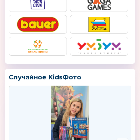
Случайное KidsФото