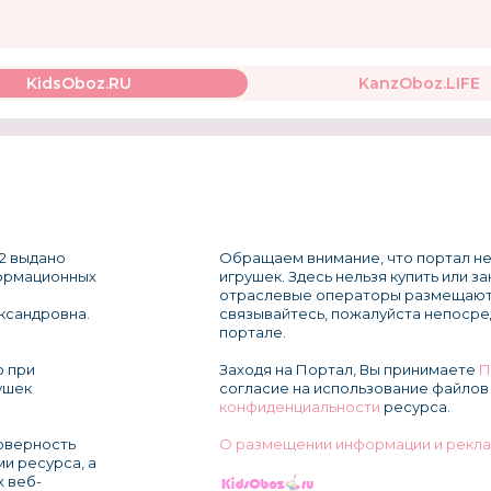
KidsOboz.RU
KanzOboz.LIFE
2 выдано
Обращаем внимание, что портал не
формационных
игрушек. Здесь нельзя купить или з
отраслевые операторы размещают
ксандровна.
связывайтесь, пожалуйста непосре
портале.
о при
Заходя на Портал, Вы принимаете
П
ушек
согласие на использование файлов 
конфиденциальности
ресурса.
товерность
О размещении информации и рекла
и ресурса, а
х веб-