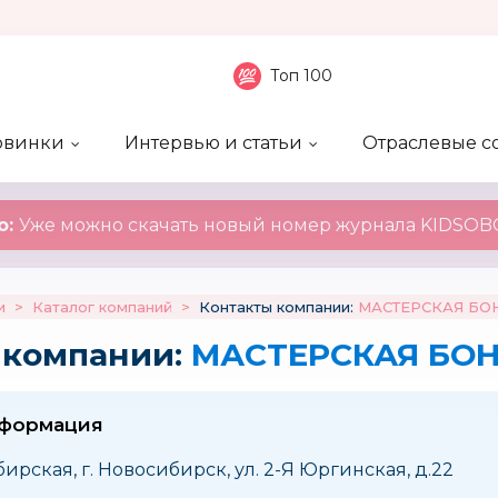
Топ 100
овинки
Интервью и статьи
Отраслевые с
боненты
 компаний
ие события
ы
нал
Рейтинг publicity
Новинки компаний
Блоги
KIDSOBOZ
о:
Уже можно скачать новый номер журнала KIDSOBO
и
>
Каталог компаний
>
Контакты компании:
МАСТЕРСКАЯ БО
 компании:
МАСТЕРСКАЯ БО
нформация
ирская, г. Новосибирск, ул. 2-Я Юргинская, д.22