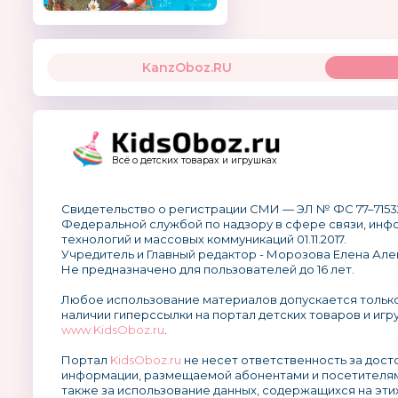
KanzOboz.RU
Всё о детских товарах и игрушках
Свидетельство о регистрации СМИ — ЭЛ № ФС 77–7153
Федеральной службой по надзору в сфере связи, ин
технологий и массовых коммуникаций 01.11.2017.
Учредитель и Главный редактор - Морозова Елена Але
Не предназначено для пользователей до 16 лет.
Любое использование материалов допускается тольк
наличии гиперссылки на портал детских товаров и игр
www.KidsOboz.ru
.
Портал
KidsOboz.ru
не несет ответственность за дос
информации, размещаемой абонентами и посетителям
также за использование данных, содержащихся на эти