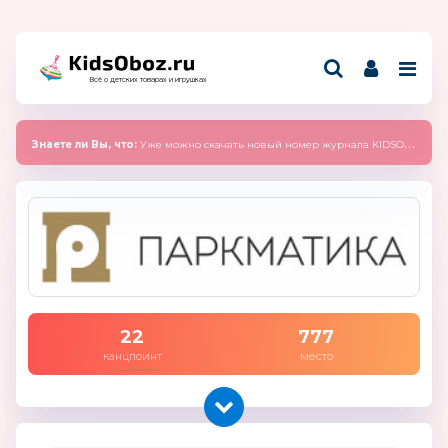
Всё о детских товарах и игрушках
Знаете ли Вы, что:
Уже можно скачать новый номер журнала KIDSOBOZ 2025 (сентябрь)
22
777
канцпоинт
место