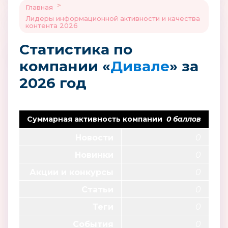
>
Главная
Лидеры информационной активности и качества
контента 2026
Статистика по
компании «
Дивале
» за
2026 год
Суммарная активность компании
0 баллов
Новости
0
Новинки
0
Акции и конкурсы
0
Статьи
0
Теги
0
События
0