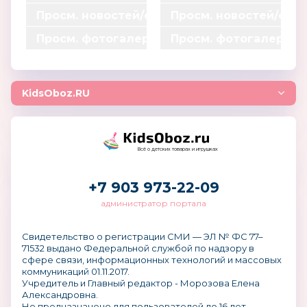
0
0
*
*
=
=
Просм. новостей/статей
Просм. новостей/ста
0
0
0.15
0.15
0
0
*
*
=
=
Просм. фотогалерей
Просм. фотогалерей
0
0
0.1
0.1
0
0
*
*
=
=
0
0
0.003
0.003
0
0
*
*
=
=
0.004
0.004
KidsOboz.RU
0
0
=
=
0
0
Всё о детских товарах и игрушках
+7 903 973-22-09
администратор портала
Свидетельство о регистрации СМИ — ЭЛ № ФС 77–
71532 выдано Федеральной службой по надзору в
сфере связи, информационных технологий и массовых
коммуникаций 01.11.2017.
Учредитель и Главный редактор - Морозова Елена
Александровна.
Не предназначено для пользователей до 16 лет.