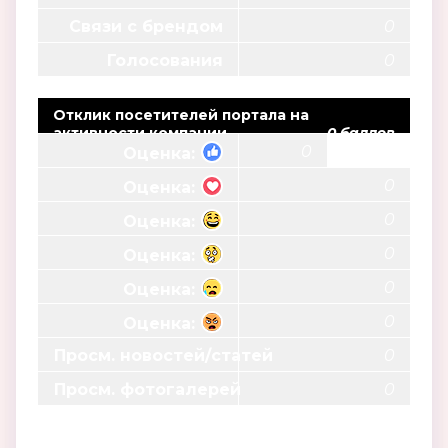
Связи с брендом
0
Голосования
0
Отклик посетителей портала на
активности компании
0 баллов
0
Оценка:
0
Оценка:
0
Оценка:
0
Оценка:
0
Оценка:
0
Оценка:
Просм. новостей/статей
0
Просм. фотогалерей
0