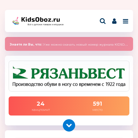
Всё о детских товарах и игрушках
Знаете ли Вы, что:
Уже можно скачать новый номер журнала KIDSOBOZ 2025 (сентябрь)
24
591
канцпоинт
место