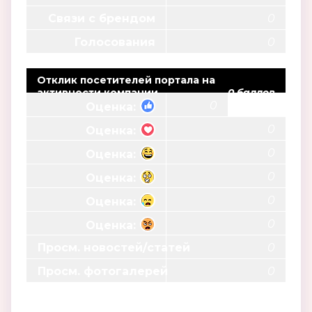
Связи с брендом
0
Голосования
0
Отклик посетителей портала на
активности компании
0 баллов
0
Оценка:
0
Оценка:
0
Оценка:
0
Оценка:
0
Оценка:
0
Оценка:
Просм. новостей/статей
0
Просм. фотогалерей
0