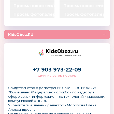
0
0
*
*
=
=
Просм. новостей/статей
Просм. новостей/ста
0
0
0.15
0.15
0
0
*
*
=
=
Просм. фотогалерей
Просм. фотогалерей
0
0
0.1
0.1
0
0
*
*
=
=
0
0
0.003
0.003
0
0
*
*
=
=
0.004
0.004
KidsOboz.RU
0
0
=
=
0
0
Всё о детских товарах и игрушках
+7 903 973-22-09
администратор портала
Свидетельство о регистрации СМИ — ЭЛ № ФС 77–
71532 выдано Федеральной службой по надзору в
сфере связи, информационных технологий и массовых
коммуникаций 01.11.2017.
Учредитель и Главный редактор - Морозова Елена
Александровна.
Не предназначено для пользователей до 16 лет.