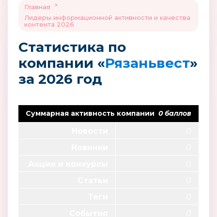
>
Главная
Лидеры информационной активности и качества
контента 2026
Статистика по
компании «
Рязаньвест
»
за 2026 год
Суммарная активность компании
0 баллов
Новости
0
Новинки
0
Акции и конкурсы
0
Статьи
0
Теги
0
События
0