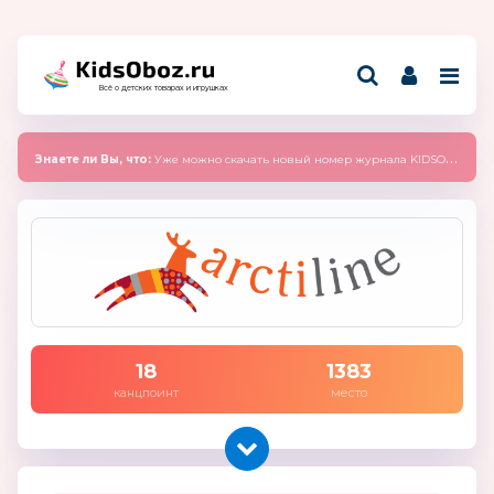
Всё о детских товарах и игрушках
Знаете ли Вы, что:
Уже можно скачать новый номер журнала KIDSOBOZ 2025 (сентябрь)
18
1383
канцпоинт
место