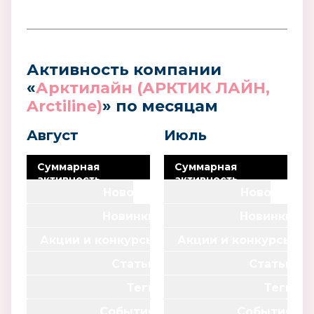
Активность компании
«
Арктилайн (АРКТИК ЛАЙН,
Arctiline)
» по месяцам
Август
Июль
Суммарная
Суммарная
активность
активность
компании
Новости
0
компании
Новости
0
Новинки
Новинки
0
0
Акции и конкурсы
Акции и конкурсы
0
0
Статьи
Статьи
0
0
Теги
Теги
0
0
*
*
События
События
0
0