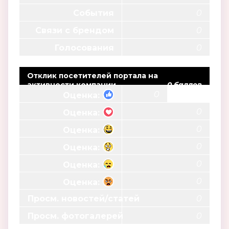
События
0
Связи с брендом
0
Голосования
0
Отклик посетителей портала на
активности компании
0 баллов
0
Оценка:
0
Оценка:
0
Оценка:
0
Оценка:
0
Оценка:
0
Оценка:
Просм. новостей/статей
0
Просм. фотогалерей
0