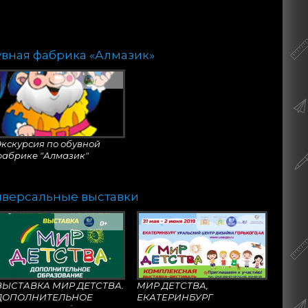
увная фабрика «Алмазик»
Экскурсия по обувной
фабрике "Алмазик"
г.Давлеканово
иверсальные выставки
ВЫСТАВКА МИР ДЕТСТВА.
МИР ДЕТСТВА,
ДОПОЛНИТЕЛЬНОЕ
ЕКАТЕРИНБУРГ