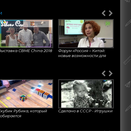
ОБРАЗОВАНИЕ|
ЕКАТЕРИНБУРГ
и
Выставка CBME China 2018
Форум «Россия – Китай:
новые возможности для
устойчивого развития
бизнеса»
oy Fair 2018
Bologna Licensing Trade
Fair
Ккубик Рубика, который
Сделано в СССР - Игрушки
собирается
самостоятельно