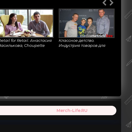
Выставка Spielwarenmesse
Выставка Kids Russia 2018
019. Готовимся к работе!
Виртуальная реальность от
Ластики: секреты,
libaba Group
технологии и японские
шедевры
etail for Retail. Анастасия
Классное детство.
Василькова, Choupette
Индустрия товаров для
детей в XXI веке
ОП 10 изобретений -
аджетов для детей
Денис Кулаков: ОСНОВЫ
ЛИЦЕНЗИРОВАНИЯ
Merch-Life.RU