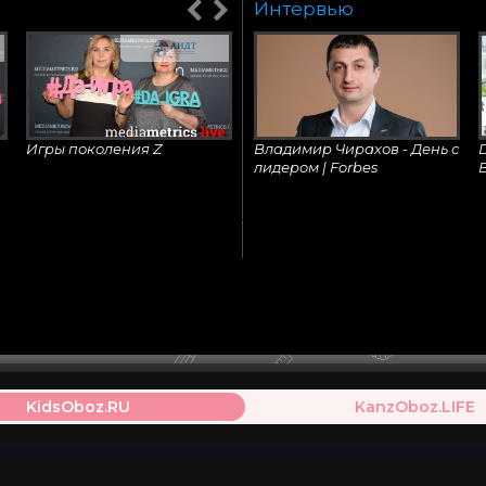
Интервью
Последние тренды на
Celebrate with us! 70 years
рынке детских товаров
Spielwarenmesse
2
Самые опасные игрушки
«Тамагочи» перевыпустили
по версии Watch
спустя 20 лет
A
Игры поколения Z
Владимир Чирахов - День с
D
лидером | Forbes
ТОП-10 шокирующих
Т
детских игрушек
г
О секретах детского
Роман Кирпичев, Faber-
ритейла
Castell Anadolu
KidsOboz.RU
KanzOboz.LIFE
Подарок новорождённому!