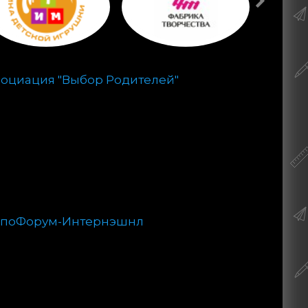
Видео от компании Я РАСТУ
ТОЙЗ:
El`BascoKids ET04-016 Магнитный
пазл "Плаваем, летаем"
Видео от компании Я РАСТУ
ТОЙЗ:
социация "Выбор Родителей"
El`BascoToys 14-001 Мягкий кубик-
сортер "Фигуры"
Видео от компании Я РАСТУ
ТОЙЗ:
El`BascoKids ET05-007 Магнитная
игра-одевашка «Стильная
девочка»
кспоФорум-Интернэшнл