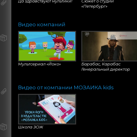
Да здравствуют мультики!
Сюжет о студии
«Петербург»
Видео компаний
Мультсериал «Йоко»
Барабас, Карабас
Генеральный директор
«Игрушки и шарманки»
Видео от компании МОЗАИКА kids
Compact Foldable Three
China Baby Tricycle
Wheel Bike
Manufacturer Showroom
Школа ЗОЖ