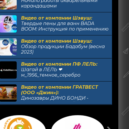
Начало работы акварельными
карандашами
Видео от компании Шэвуш:
Твердые пены для ванн BADA
BOOM: Инструкция по применению
Видео от компании Шэвуш:
Обзор продукции Бадабум (весна
2023)
Видео от компании ПФ ЛЕЛЬ:
Шагай в ЛЕЛЬ ❤
м_1956_темное_серебро
Видео от компании ГРАТВЕСТ
(ООО «Джин»):
Динозавры ДИНО БОНДИ -
сюрприз в капсуле-яйце,
конструктор со светом и звуком,
Видео от компании ПФ ЛЕЛЬ:
коллекционная серия
Трендовые кроссовки на объемной
подошве