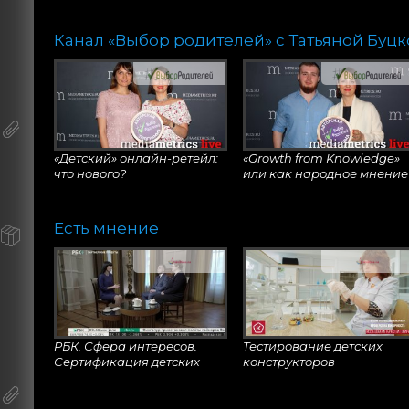
Канал «Выбор родителей» с Татьяной Буц
Авторы «Смешариков»
Анимационного проекту
готовят новые проекты
"Малышарики" три года!
«Детский» онлайн-ретейл:
«Growth from Knowledge»
что нового?
или как народное мнение
коррелируется с научным
исследованиями?
Есть мнение
Екатерина Леликова,
Что за спиной у
сооснователь издательства
школьника?
HappyLine
РБК. Сфера интересов.
Тестирование детских
Сертификация детских
конструкторов
игрушек