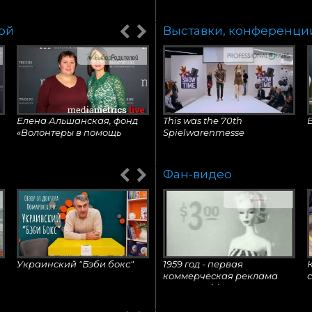
кой
Выставки, конференци
Корреспонденты детской
редакции Город+
побывали в студии
«Петербург», где создают
«Малышариков».
Елена Альшанская, фонд
This was the 70th
«Волонтеры в помощь
Spielwarenmesse
и
детям-сиротам»
Фан-видео
От дистрибьютора до
VIP-обход международной
T
производителя. Путь с
выставки "Мир
уроками и победами
детства-2018"
Украинский "Бэби бокс"
1959 год - первая
коммерческая реклама
куклы Barbie