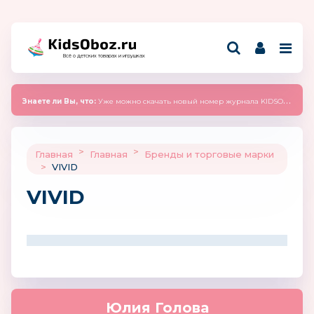
Всё о детских товарах и игрушках
Знаете ли Вы, что:
Уже можно скачать новый номер журнала KIDSOBOZ 2025 (сентябрь)
>
>
Главная
Главная
Бренды и торговые марки
>
VIVID
VIVID
Юлия Голова