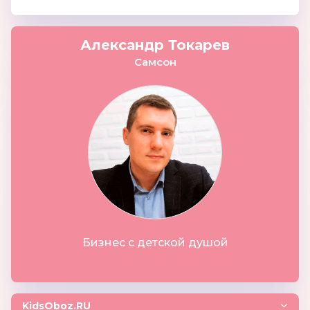
Александр Токарев
Самсон
Бизнес с детской душой
KidsOboz.RU