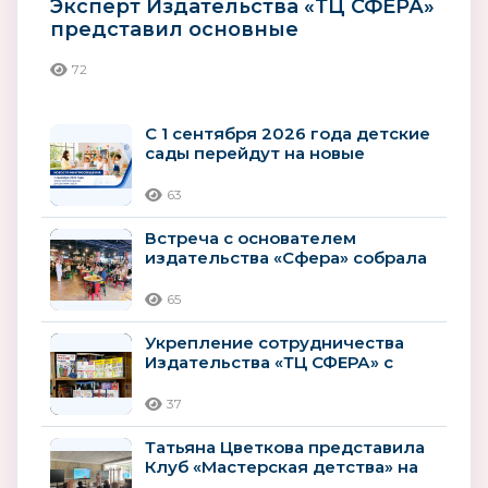
Эксперт Издательства «ТЦ СФЕРА»
представил основные
компоненты здорового образа
72
жизни...
С 1 сентября 2026 года детские
сады перейдут на новые
рекомендации
Минпросвещения
63
Встреча с основателем
издательства «Сфера» собрала
гостей книжного клуба
65
Укрепление сотрудничества
Издательства «ТЦ СФЕРА» с
Ярославским институтом
развития...
37
Татьяна Цветкова представила
Клуб «Мастерская детства» на
Всероссийском форуме...