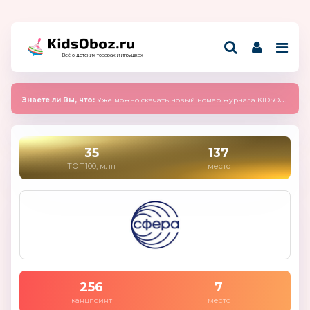
Всё о детских товарах и игрушках
Знаете ли Вы, что:
Уже можно скачать новый номер журнала KIDSOBOZ 2025 (сентябрь)
35
137
ТОП100, млн
место
256
7
канцпоинт
место