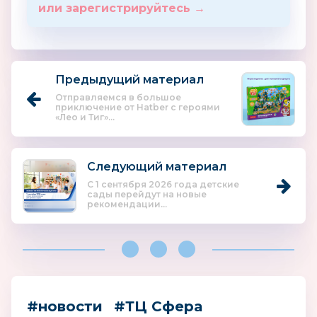
или зарегистрируйтесь →
Предыдущий материал
Отправляемся в большое
приключение от Hatber с героями
«Лео и Тиг»...
Следующий материал
С 1 сентября 2026 года детские
сады перейдут на новые
рекомендации...
#новости
#ТЦ Сфера