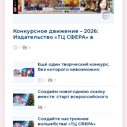
Конкурсное движение – 2026:
Издательство «ТЦ СФЕРА» в
диалоге с «Ассоциацией лучших
1
5
ДОО и...
Ещё один творческий конкурс,
без которого невозможно
представить 2026 год
2
7
Создаём новогоднюю сказку
вместе: старт всероссийского
конкурса «Атмосфера
новогоднего...
7
Создайте настроение
волшебства! «ТЦ СФЕРА»