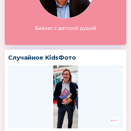
Бизнес с детской душой
Случайное KidsФото