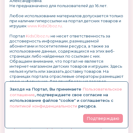
Александровна.
Не предназначено для пользователей до 16 лет.
Любое использование материалов допускается только
при наличии гиперссылки на портал детских товаров и
игрушек
www.KidsOboz.ru
.
Портал
KidsOboz.ru
не несет ответственность за
достоверность информации, размещаемой
абонентами и посетителями ресурса, а также за
использование данных, содержащихся на этих веб-
страницах либо найденных по ссылкам с них.
Обращаем внимание, что портал не является
интернет-магазином детских товаров и игрушек. Здесь
нельзя купить или заказать доставку товаров. На
страницах портала отраслевые операторы размещают
свою информацию. Для приобретения товаров
связывайтесь, пожалуйста непосредственно с
Заходя на Портал, Вы принимаете
Пользовательское
компаниями. Их контакты размещены на портале.
соглашение
, подтверждаете свое согласие на
использование файлов "cookie" и соглашаетесь с
Заходя на Портал, Вы принимаете
Пользовательское
политикой конфиденциальности
ресурса.
соглашение
, подтверждаете свое согласие на
использование файлов "куки" и соглашаетесь с
политикой конфиденциальности
ресурса.
Подтверждаю
О размещении информации и рекламы на портале