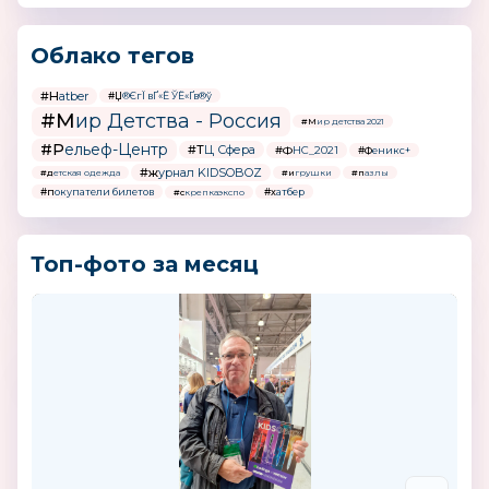
Облако тегов
#Hatber
#Џ®ЄгЇ вҐ«Ё ЎЁ«Ґв®ў
#Мир Детства - Россия
#Мир детства 2021
#Рельеф-Центр
#ТЦ Сфера
#ФНС_2021
#Феникс+
#журнал KIDSOBOZ
#детская одежда
#игрушки
#пазлы
#покупатели билетов
#хатбер
#скрепкаэкспо
Топ-фото за месяц