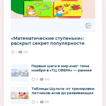
«Математические ступеньки»:
раскрыт секрет популярности
лучшей парциальной
1
247
программы...
Первые шаги в мир книг: тема
ноября в «ТЦ СФЕРА» — раннее
развитие детей
3
243
Таблицы Шульте: от тренировки
летчиков-асов до развивающих
пособий для дошколят
4
319