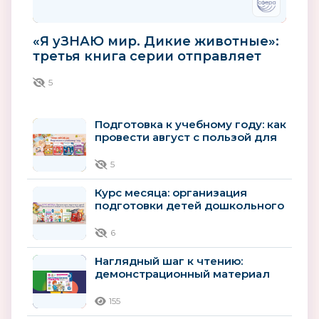
«Я уЗНАЮ мир. Дикие животные»:
третья книга серии отправляет
детей в мир зверей
5
Подготовка к учебному году: как
провести август с пользой для
будущего первоклассника
5
Курс месяца: организация
подготовки детей дошкольного
возраста к школьному
обучению
6
Наглядный шаг к чтению:
демонстрационный материал
для детей 4–5 лет
155