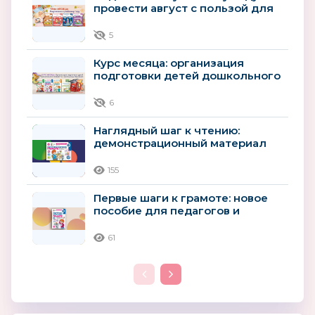
провести август с пользой для
будущего первоклассника
5
Курс месяца: организация
подготовки детей дошкольного
возраста к школьному
обучению
6
Наглядный шаг к чтению:
демонстрационный материал
для детей 4–5 лет
155
Первые шаги к грамоте: новое
пособие для педагогов и
родителей детей 4–5 лет
61