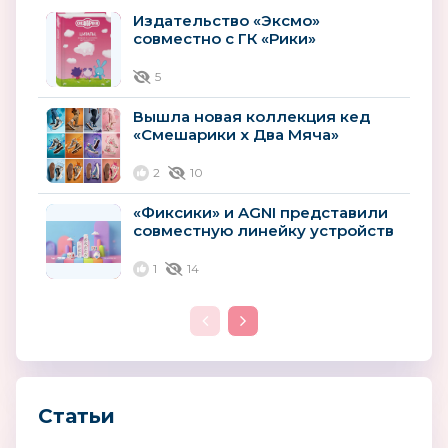
Издательство «Эксмо»
совместно с ГК «Рики»
выпустило первую книгу
философских цитат из...
5
Вышла новая коллекция кед
«Смешарики х Два Мяча»
2
10
«Фиксики» и AGNI представили
совместную линейку устройств
для детских комнат
1
14
Статьи