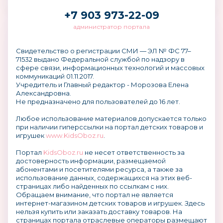
+7 903 973-22-09
администратор портала
Свидетельство о регистрации СМИ — ЭЛ № ФС 77–
71532 выдано Федеральной службой по надзору в
сфере связи, информационных технологий и массовых
коммуникаций 01.11.2017.
Учредитель и Главный редактор - Морозова Елена
Александровна.
Не предназначено для пользователей до 16 лет.
Любое использование материалов допускается только
при наличии гиперссылки на портал детских товаров и
игрушек
www.KidsOboz.ru
.
Портал
KidsOboz.ru
не несет ответственность за
достоверность информации, размещаемой
абонентами и посетителями ресурса, а также за
использование данных, содержащихся на этих веб-
страницах либо найденных по ссылкам с них.
Обращаем внимание, что портал не является
интернет-магазином детских товаров и игрушек. Здесь
нельзя купить или заказать доставку товаров. На
страницах портала отраслевые операторы размещают