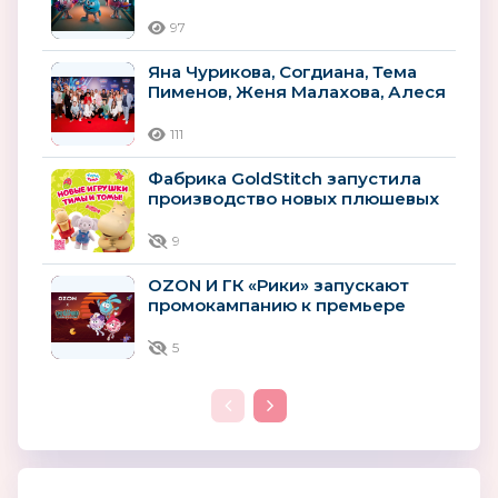
Илья Попов развивает
российскую...
97
Яна Чурикова, Согдиана, Тема
Пименов, Женя Малахова, Алеся
Энберт и другие звёзды на...
111
Фабрика GoldStitch запустила
производство новых плюшевых
игрушек по сериалу «Тима и
Тома»
9
OZON И ГК «Рики» запускают
промокампанию к премьере
фильма “СМЕШАРИКИ СКВОЗЬ
ВСЕЛЕННЫЕ”
5