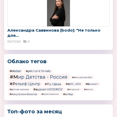
Александра Саввинова (bodo): "Не только
для...
09.07.2026
21
Облако тегов
#Hatber
#Џ®ЄгЇ вҐ«Ё ЎЁ«Ґв®ў
#Мир Детства - Россия
#Мир детства 2021
#Рельеф-Центр
#ТЦ Сфера
#ФНС_2021
#Феникс+
#журнал KIDSOBOZ
#детская одежда
#игрушки
#пазлы
#покупатели билетов
#хатбер
#скрепкаэкспо
Топ-фото за месяц