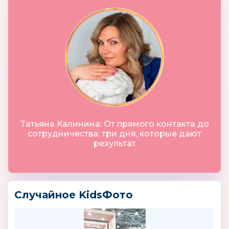
Татьяна Калинина: От прямого контакта до
сотрудничества: три дня, которые дают
результат
Случайное KidsФото