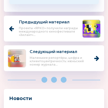
Предыдущий материал
Проекты «ЯРКО» получили награды
международного кинофестиваля
«Зилант»...
Следующий материал
Маленькие репортёры, цифра и
клиентоцентричность: июньский
номер журнала...
Новости