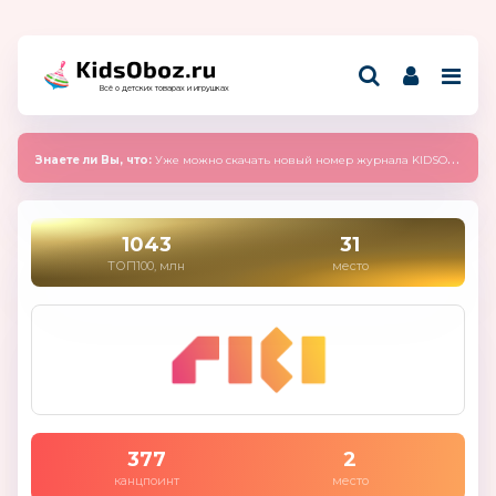
Всё о детских товарах и игрушках
Знаете ли Вы, что:
Уже можно скачать новый номер журнала KIDSOBOZ 2025 (сентябрь)
1043
31
ТОП100, млн
место
377
2
канцпоинт
место