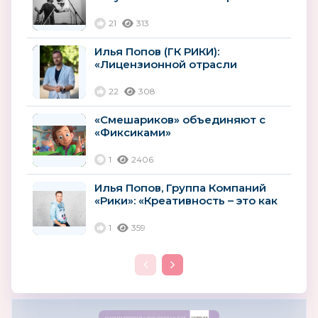
«Для меня они все прекрасные
маленькие...
21
313
Илья Попов (ГК РИКИ):
«Лицензионной отрасли
необходимы глобальные меры
поддержки»
22
308
«Смешариков» объединяют с
«Фиксиками»
1
2406
Илья Попов, Группа Компаний
«Рики»: «Креативность – это как
приправа в блюде. Ее должно...
1
359