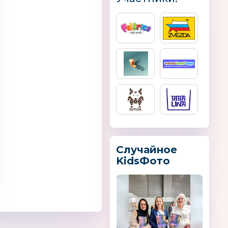
REGO
MANUNI
Карнавалофф
Случайное
KidsФото