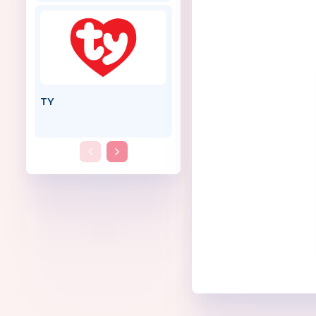
TY
ErichKrause