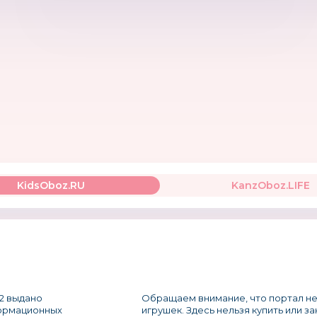
KidsOboz.RU
KanzOboz.LIFE
2 выдано
Обращаем внимание, что портал не
формационных
игрушек. Здесь нельзя купить или з