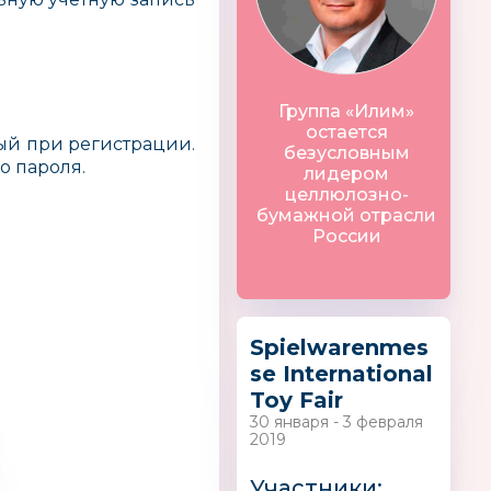
Группа «Илим»
остается
ный при регистрации.
безусловным
о пароля.
лидером
целлюлозно-
бумажной отрасли
России
Spielwarenmes
se International
Toy Fair
30 января - 3 февраля
 Plus
Clementoni
Мир Юрского
2019
Периода
Участники: