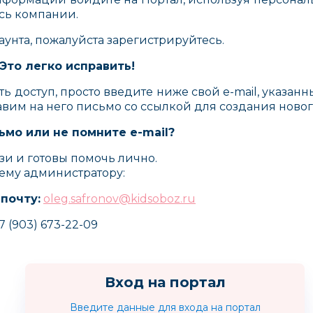
сь компании.
каунта, пожалуйста зарегистрируйтесь.
Это легко исправить!
ть доступ, просто введите ниже свой e-mail, указан
авим на него письмо со ссылкой для создания новог
ьмо или не помните e-mail?
зи и готовы помочь лично.
ему администратору:
 почту:
oleg.safronov@kidsoboz.ru
7 (903) 673-22-09
Молли
MACLAREN
Potette
Вход на портал
АНГЛИЯ
Введите данные для входа на портал