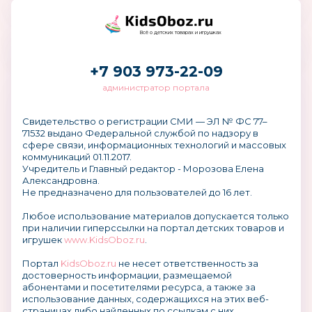
Всё о детских товарах и игрушках
+7 903 973-22-09
администратор портала
Свидетельство о регистрации СМИ — ЭЛ № ФС 77–
71532 выдано Федеральной службой по надзору в
сфере связи, информационных технологий и массовых
коммуникаций 01.11.2017.
Учредитель и Главный редактор - Морозова Елена
Александровна.
Не предназначено для пользователей до 16 лет.
Любое использование материалов допускается только
при наличии гиперссылки на портал детских товаров и
игрушек
www.KidsOboz.ru
.
Портал
KidsOboz.ru
не несет ответственность за
достоверность информации, размещаемой
абонентами и посетителями ресурса, а также за
использование данных, содержащихся на этих веб-
страницах либо найденных по ссылкам с них.