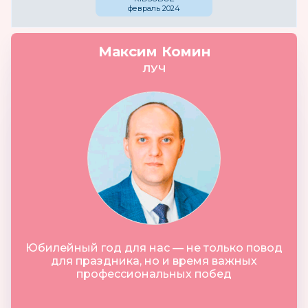
февраль 2024
Максим Комин
ЛУЧ
Юбилейный год для нас — не только повод
для праздника, но и время важных
профессиональных побед