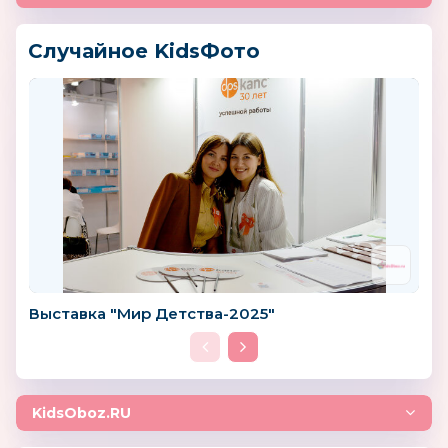
Случайное KidsФото
Выставка "Мир Детства-2025"
KidsOboz.RU