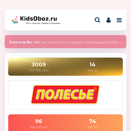
Всё о детских товарах и игрушках
Знаете ли Вы, что:
Уже можно скачать новый номер журнала KIDSOBOZ 2025 (сентябрь)
3009
14
ТОП100, млн
место
96
74
канцпоинт
место