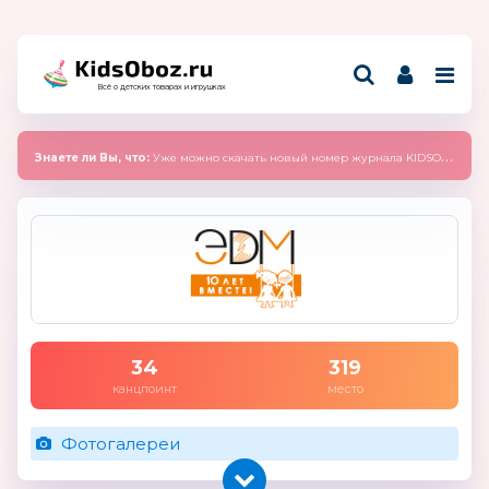
Всё о детских товарах и игрушках
Знаете ли Вы, что:
Уже можно скачать новый номер журнала KIDSOBOZ 2025 (сентябрь)
34
319
канцпоинт
место
Фотогалереи