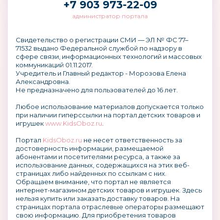
+7 903 973-22-09
администратор портала
Свидетельство о регистрации СМИ — ЭЛ № ФС 77–
71532 выдано Федеральной службой по надзору в
сфере связи, информационных технологий и массовых
коммуникаций 01.11.2017.
Учредитель и Главный редактор - Морозова Елена
Александровна.
Не предназначено для пользователей до 16 лет.
Любое использование материалов допускается только
при наличии гиперссылки на портал детских товаров и
игрушек
www.KidsOboz.ru
.
Портал
KidsOboz.ru
не несет ответственность за
достоверность информации, размещаемой
абонентами и посетителями ресурса, а также за
использование данных, содержащихся на этих веб-
страницах либо найденных по ссылкам с них.
Обращаем внимание, что портал не является
интернет-магазином детских товаров и игрушек. Здесь
нельзя купить или заказать доставку товаров. На
страницах портала отраслевые операторы размещают
свою информацию. Для приобретения товаров