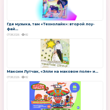
Где музыка, там «Технолайк»: второй лоу-
фай...
07.08.2026
82
Максим Лутчак, «Элли на маковом поле» и...
07.08.2026
82