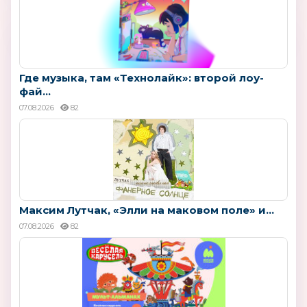
Где музыка, там «Технолайк»: второй лоу-
фай...
07.08.2026
82
Максим Лутчак, «Элли на маковом поле» и...
07.08.2026
82