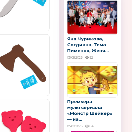
Яна Чурикова,
Согдиана, Тема
Пименов, Женя...
05.08.2026
92
Премьера
мультсериала
«Монстр Шейкер»
— на...
05.08.2026
84