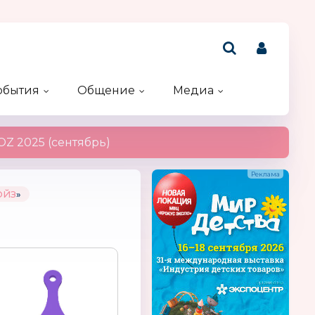
обытия
Общение
Медиа
Рейтинг компаний
Акции и конкурсы
Именинники
Z 2025 (сентябрь)
ОЙЗ
»