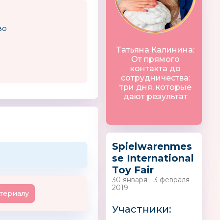
во
an Families
HOFFMANN
НХЛ
Татьяна Калинина:
От прямого
контакта до
сотрудничества:
три дня, которые
дают результат
Santa Lucia
TINY LOVE
Spielwarenmes
Россия
se International
Toy Fair
30 января - 3 февраля
2019
териалу
Участники: