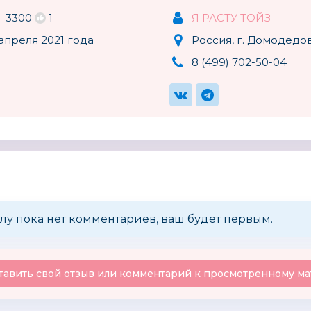
3300
1
Я РАСТУ ТОЙЗ
апреля 2021 года
Россия, г. Домодедо
8 (499) 702-50-04
Yako
Олимп Сити
Sylvani
Китай
Россия
Краснокамская
АРГО
Nuovita
игрушка
Россия
лу пока нет комментариев, ваш будет первым.
тавить свой отзыв или комментарий к просмотренному ма