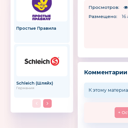
Просмотров:
Размещено:
16 
Простые Правила
Доктор Динозавров
Россия
Комментарии
Schleich (Шляйх)
Trunki (Транки)
Германия
К этому материа
+ Ос