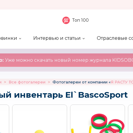
Топ 100
овинки
Интервью и статьи
Отраслевые с
боненты
 компаний
ие события
ы
нал
Рейтинг publicity
Новинки компаний
Блоги
KIDSOBOZ
о:
Уже можно скачать новый номер журнала KIDSOBO
и
>
Все фотогалереи
>
Фотогалереи от компании «
Я РАСТУ Т
ый инвентарь El`BascoSport