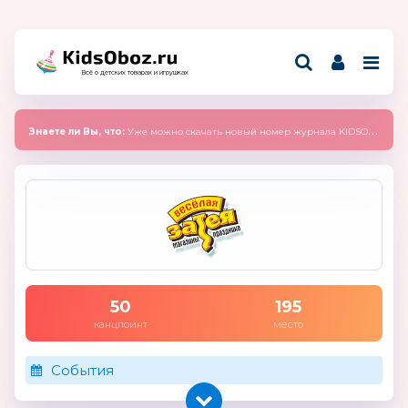
Всё о детских товарах и игрушках
Знаете ли Вы, что:
Уже можно скачать новый номер журнала KIDSOBOZ 2025 (сентябрь)
50
195
канцпоинт
место
События