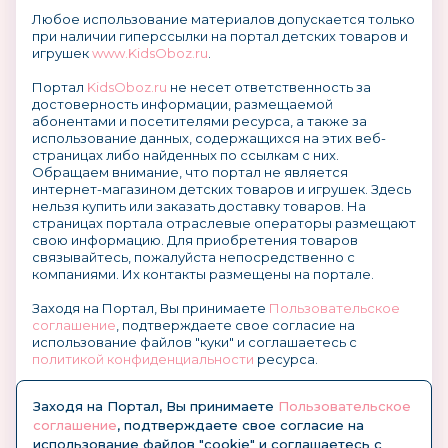
Любое использование материалов допускается только
при наличии гиперссылки на портал детских товаров и
игрушек
www.KidsOboz.ru
.
Портал
KidsOboz.ru
не несет ответственность за
достоверность информации, размещаемой
абонентами и посетителями ресурса, а также за
использование данных, содержащихся на этих веб-
страницах либо найденных по ссылкам с них.
Обращаем внимание, что портал не является
интернет-магазином детских товаров и игрушек. Здесь
нельзя купить или заказать доставку товаров. На
страницах портала отраслевые операторы размещают
свою информацию. Для приобретения товаров
связывайтесь, пожалуйста непосредственно с
компаниями. Их контакты размещены на портале.
Заходя на Портал, Вы принимаете
Пользовательское
соглашение
, подтверждаете свое согласие на
использование файлов "куки" и соглашаетесь с
политикой конфиденциальности
ресурса.
О размещении информации и рекламы на портале
Заходя на Портал, Вы принимаете
Пользовательское
соглашение
, подтверждаете свое согласие на
использование файлов "cookie" и соглашаетесь с