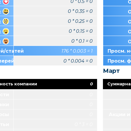
0 * 0.5 = 0
:
О
0 * 0.35 = 0
:
О
0 * 0.25 = 0
:
О
0 * 0.15 = 0
:
О
0 * 0.1 = 0
:
О
ей/статей
176 * 0.003 = 1
Просм. н
лерей
0 * 0.004 = 0
Просм. 
Март
ность компании
0
Суммарна
сти
0
нки
0
урсы
0
Акции и
тьи
0 * 3 = 0