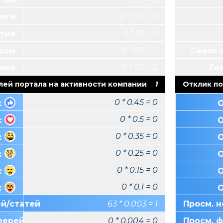
Теги
0 * 0.3 = 0
тия
0 * 10 = 0
ндом
0 * 0.1 = 0
Связи 
Italtrike (Италтрайк)
Bright Starts
SIGER
ния
0 * 20 = 0
Го
Италия
лей портала на активности компании
1
Отклик по
0 * 0.45 = 0
:
О
0 * 0.5 = 0
:
О
0 * 0.35 = 0
:
О
0 * 0.25 = 0
:
О
0 * 0.15 = 0
:
О
0 * 0.1 = 0
:
О
ей/статей
63 * 0.003 = 1
Просм. н
лерей
0 * 0.004 = 0
Просм. 