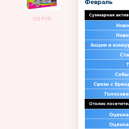
Февраль
Суммарная актив
133 РУБ
Ново
Нови
Акции и конк
Ста
Собы
Связи с бре
Голосова
Отклик посетите
Оценка
Оценка