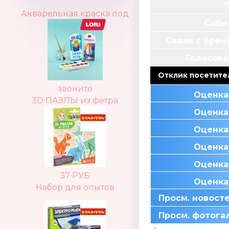
Акварельная краска под
Собы
Связи с бре
Голосова
Отклик посетите
звоните
Оценка
3D ПАЗЛЫ из фетра
Оценка
Оценка
Оценка
Оценка
37 РУБ
Оценка
Набор для опытов
Просм. новост
Просм. фотога