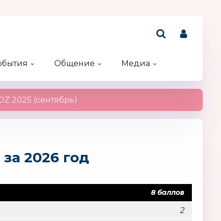
обытия
Общение
Медиа
Рейтинг компаний
Акции и конкурсы
Именинники
Z 2025 (сентябрь)
 за 2026 год
8 баллов
2