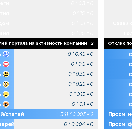
Теги
0 * 0.3 = 0
тия
0 * 10 = 0
ндом
0 * 0.1 = 0
Связи 
ния
0 * 20 = 0
Го
лей портала на активности компании
2
Отклик по
0 * 0.45 = 0
:
О
0 * 0.5 = 0
:
О
0 * 0.35 = 0
:
О
0 * 0.25 = 0
:
О
0 * 0.15 = 0
:
О
0 * 0.1 = 0
:
О
ей/статей
341 * 0.003 = 2
Просм. н
лерей
0 * 0.004 = 0
Просм. 