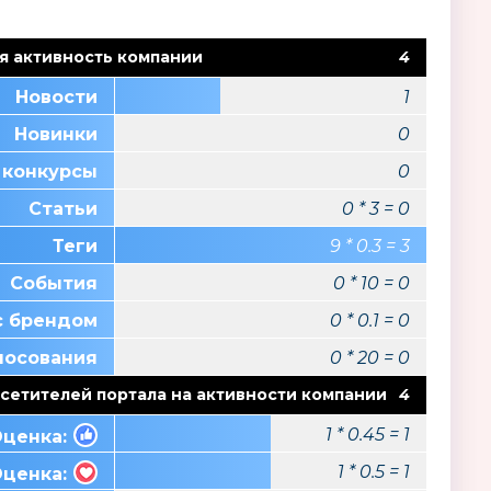
я активность компании
4
Новости
1
Новинки
0
 конкурсы
0
Статьи
0 * 3 = 0
Теги
9 * 0.3 = 3
События
0 * 10 = 0
с брендом
0 * 0.1 = 0
лосования
0 * 20 = 0
сетителей портала на активности компании
4
1 * 0.45 = 1
ценка:
1 * 0.5 = 1
ценка: