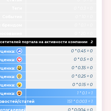
Теги
0 * 0.3 = 0
События
0 * 10 = 0
с брендом
0 * 0.1 = 0
ООО «Феникс+»
SILVERLIT, Exos
лосования
0 * 20 = 0
Silverlit
сетителей портала на активности компании
2
0 * 0.45 = 0
ценка:
0 * 0.5 = 0
ценка:
0 * 0.35 = 0
ценка:
0 * 0.25 = 0
ценка:
0 * 0.15 = 0
ценка:
1 * 0.1 = 1
ценка:
овостей/статей
151 * 0.003 = 1
фотогалерей
0 * 0.004 = 0