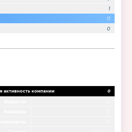
1
11
0
м
я активность компании
0
Новости
0
Новинки
0
Little Angel
Марин и его д
Южная Корея
 конкурсы
0
Статьи
0 * 3 = 0