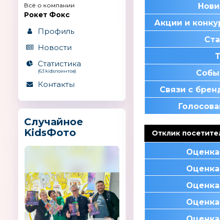
Всё о компании
Нови
Рокет Фокс
Акции и конк
Профиль
Ста
Новости
Статистика
(63 kidsпоинтов)
Собы
Контакты
Связи с бре
Голосова
Случайное
KidsФото
Отклик посетите
Оценка
Оценка
Оценка
Оценка
Оценка