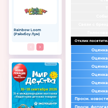
Собы
Связи с бре
Rainbow Loom
Робокар Поли
Голосова
(Рэйнбоу Лум)
(Robocar Poli)
Отклик посетите
Оценка
Оценка
Оценка
Оценка
Оценка
Оценка
Просм. новост
Просм. фотога