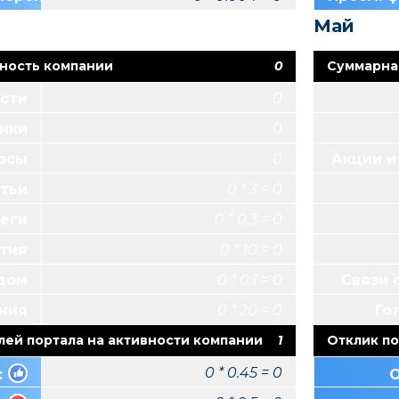
Май
ность компании
0
Суммарна
сти
0
нки
0
урсы
0
Акции и
тьи
0 * 3 = 0
Теги
0 * 0.3 = 0
тия
0 * 10 = 0
ндом
0 * 0.1 = 0
Связи 
ния
0 * 20 = 0
Го
лей портала на активности компании
1
Отклик по
0 * 0.45 = 0
:
О