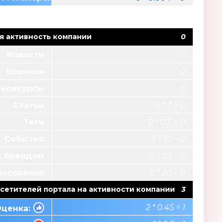
я активность компании
0
Новости
0
Новинки
0
 конкурсы
0
Статьи
0 * 3 = 0
Теги
0 * 0.3 = 0
События
0 * 10 = 0
с брендом
0 * 0.1 = 0
лосования
0 * 20 = 0
сетителей портала на активности компании
3
2 * 0.45 = 1
ценка: