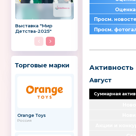
Оценка
Просм. новост
Выставка "Мир
Просм. фотога
Детства-2025"
Торговые марки
Активность
Август
Суммарная актив
Ново
Нови
Orange Toys
БИМИ
Россия
Акции и конк
Ста