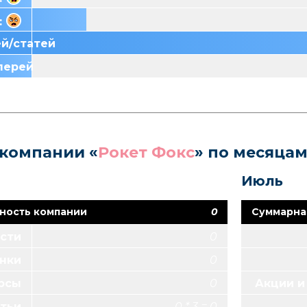
:
ей/статей
лерей
 компании «
Рокет Фокс
» по месяца
Июль
ность компании
0
Суммарна
сти
0
нки
0
Moove&Fun
Zebra Toys
Звезда
урсы
0
Акции и
тьи
0 * 3 = 0