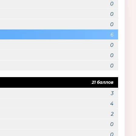
0
0
0
6
0
0
0
21 баллов
3
4
2
0
0