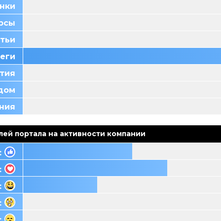
нки
урсы
тьи
Теги
тия
ндом
ния
лей портала на активности компании
:
:
:
:
: