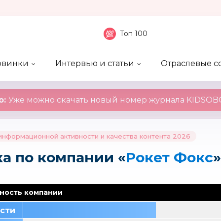
Топ 100
овинки
Интервью и статьи
Отраслевые с
боненты
 компаний
ие события
ы
нал
Рейтинг publicity
Новинки компаний
Блоги
KIDSOBOZ
о:
Уже можно скачать новый номер журнала KIDSOBO
нформационной активности и качества контента 2026
а по компании «
Рокет Фокс
»
ность компании
сти