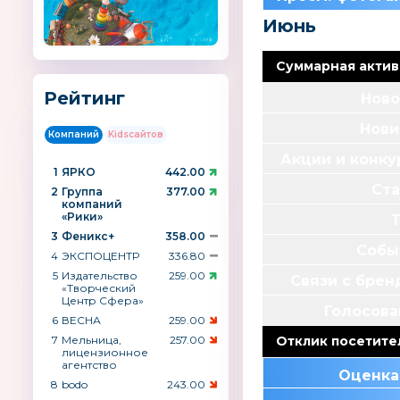
Июнь
Суммарная актив
Рейтинг
Ново
Нови
Компаний
Kidsсайтов
Акции и конк
1
ЯРКО
442.00
Ста
2
Группа
377.00
компаний
«Рики»
3
Феникс+
358.00
Собы
4
ЭКСПОЦЕНТР
336.80
5
Издательство
259.00
Связи с бре
«Творческий
Центр Сфера»
Голосова
6
ВЕСНА
259.00
7
Мельница,
257.00
Отклик посетите
лицензионное
агентство
Оценка
8
bodo
243.00