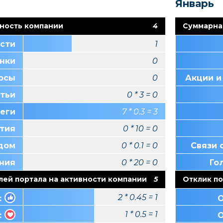
Январь
ность компании
4
Суммарна
сти
1
нки
0
урсы
0
Акции и
тьи
0 * 3 = 0
Теги
7 * 0.3 = 3
тия
0 * 10 = 0
ндом
0 * 0.1 = 0
Связи 
ния
0 * 20 = 0
Го
лей портала на активности компании
5
Отклик по
2 * 0.45 = 1
:
О
1 * 0.5 = 1
:
О