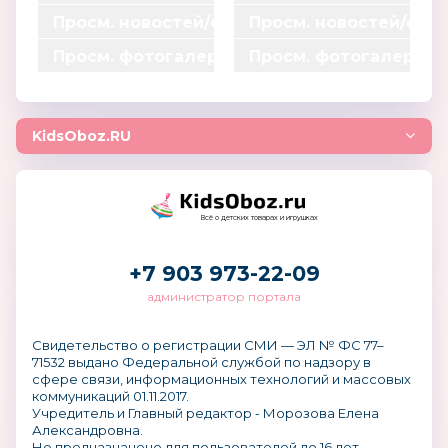
0
0
*
*
=
=
Просм. новостей/статей
Просм. новостей/ста
0
0
0.15
0.15
0
0
*
*
=
=
Просм. фотогалерей
Просм. фотогалерей
0
0
0.1
0.1
0
0
*
*
=
=
0
0
0.003
0.003
0
0
*
*
=
=
0.004
0.004
KidsOboz.RU
0
0
=
=
0
0
Всё о детских товарах и игрушках
+7 903 973-22-09
администратор портала
Свидетельство о регистрации СМИ — ЭЛ № ФС 77–
71532 выдано Федеральной службой по надзору в
сфере связи, информационных технологий и массовых
коммуникаций 01.11.2017.
Учредитель и Главный редактор - Морозова Елена
Александровна.
Не предназначено для пользователей до 16 лет.