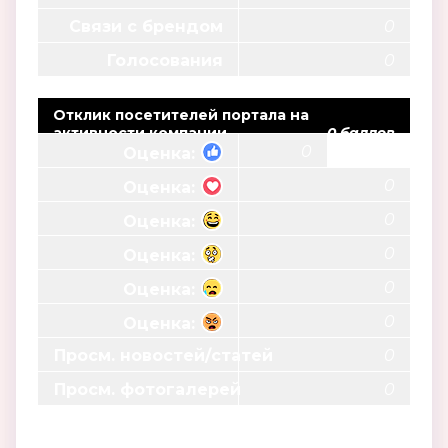
Связи с брендом
0
Голосования
0
Отклик посетителей портала на
активности компании
0 баллов
0
Оценка:
0
Оценка:
0
Оценка:
0
Оценка:
0
Оценка:
0
Оценка:
Просм. новостей/статей
0
Просм. фотогалерей
0