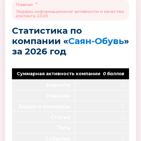
>
Главная
Лидеры информационной активности и качества
контента 2026
Статистика по
компании «
Саян-Обувь
»
за 2026 год
Суммарная активность компании
0 баллов
Новости
0
Новинки
0
Акции и конкурсы
0
Статьи
0
Теги
0
События
0