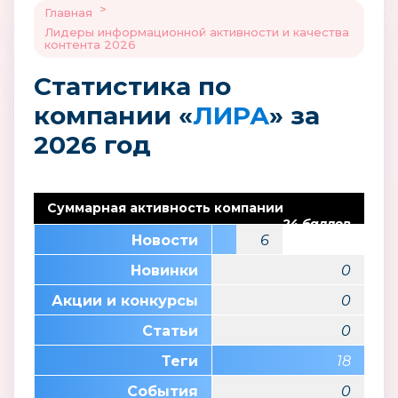
>
Главная
Лидеры информационной активности и качества
контента 2026
Статистика по
компании «
ЛИРА
» за
2026 год
Суммарная активность компании
24 баллов
Новости
6
Новинки
0
Акции и конкурсы
0
Статьи
0
Теги
18
События
0