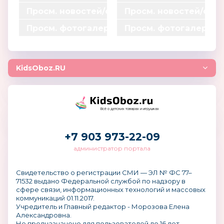
0
0
*
*
=
=
Просм. новостей/статей
Просм. новостей/ста
0
0
0.15
0.15
0
0
*
*
=
=
Просм. фотогалерей
Просм. фотогалерей
324
152
0.1
0.1
0
0
*
*
=
=
0
0
0.003
0.003
0
0
*
*
=
=
0.004
0.004
KidsOboz.RU
1
1
=
=
0
0
Всё о детских товарах и игрушках
+7 903 973-22-09
администратор портала
Свидетельство о регистрации СМИ — ЭЛ № ФС 77–
71532 выдано Федеральной службой по надзору в
сфере связи, информационных технологий и массовых
коммуникаций 01.11.2017.
Учредитель и Главный редактор - Морозова Елена
Александровна.
Не предназначено для пользователей до 16 лет.