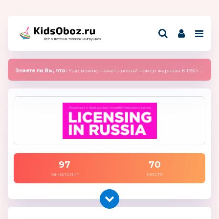
Всё о детских товарах и игрушках
Знаете ли Вы, что:
Уже можно скачать новый номер журнала KIDSOBOZ 2025 (сентябрь)
97
70
канцпоинт
место