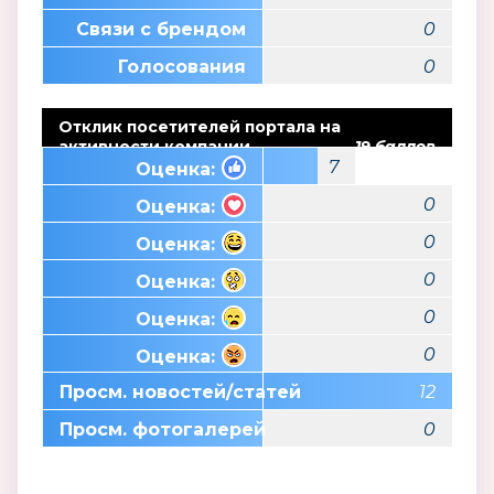
Связи с брендом
0
Голосования
0
Отклик посетителей портала на
активности компании
19 баллов
7
Оценка:
0
Оценка:
0
Оценка:
0
Оценка:
0
Оценка:
0
Оценка:
Просм. новостей/статей
12
Просм. фотогалерей
0