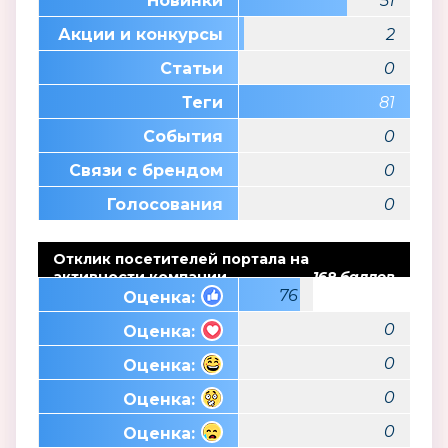
Новинки
51
Акции и конкурсы
2
Статьи
0
Теги
81
События
0
Связи с брендом
0
Голосования
0
Отклик посетителей портала на
активности компании
168 баллов
76
Оценка:
0
Оценка:
0
Оценка:
0
Оценка:
0
Оценка: