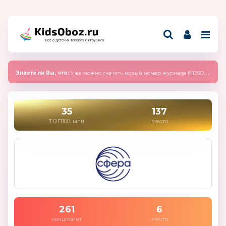
Всё о детских товарах и игрушках
Знаете ли Вы, что:
Уже можно скачать новый номер журнала KIDSOBOZ 2025 (сентябрь)
35
137
ТОП100, млн
место
261
6
канцпоинт
место