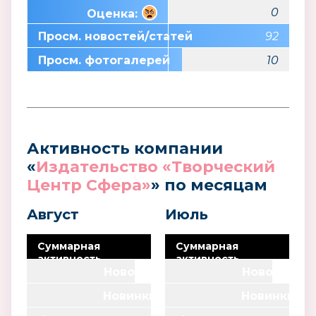
0
Оценка:
Просм. новостей/статей
92
Просм. фотогалерей
10
Активность компании
«
Издательство «Творческий
Центр Сфера»
» по месяцам
Август
Июль
Суммарная
Суммарная
активность
активность
компании
Новости
5
компании
Новости
9
Новинки
Новинки
0
0