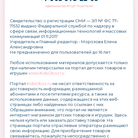
администратор портала
Свидетельство о регистрации СМИ — ЭЛ № ФС 77–
71532 выдано Федеральной службой по надзору в
сфере связи, информационных технологий и массовых
коммуникаций 01.11.2017.
Учредитель и Главный редактор - Морозова Елена
Александровна.
Не предназначено для пользователей до 16 лет.
Любое использование материалов допускается только
при наличии гиперссылки на портал детских товаров и
игрушек
www.KidsOboz.ru
.
Портал
KidsOboz.ru
не несет ответственность за
достоверность информации, размещаемой
абонентами и посетителями ресурса, а также за
использование данных, содержащихся на этих веб-
страницах либо найденных по ссылкам с них.
Обращаем внимание, что портал не является
интернет-магазином детских товаров и игрушек. Здесь
нельзя купить или заказать доставку товаров. На
страницах портала отраслевые операторы размещают
свою информацию. Для приобретения товаров
связывайтесь, пожалуйста непосредственно с