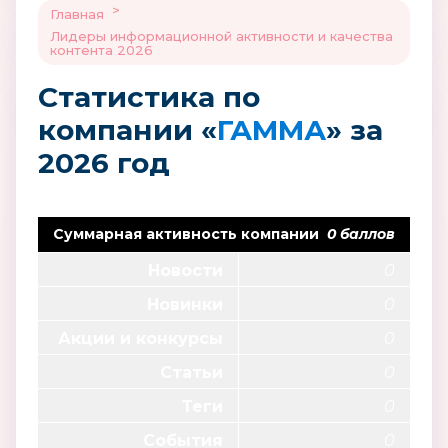
>
Главная
Лидеры информационной активности и качества
контента 2026
Статистика по
компании «
ГАММА
» за
2026 год
Суммарная активность компании
0 баллов
Новости
0
Новинки
0
Акции и конкурсы
0
Статьи
0
Теги
0
События
0