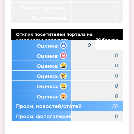
Связи с брендом
0
Голосования
0
Отклик посетителей портала на
активности компании
20 баллов
0
Оценка:
0
Оценка:
0
Оценка:
0
Оценка:
0
Оценка:
0
Оценка:
Просм. новостей/статей
20
Просм. фотогалерей
0