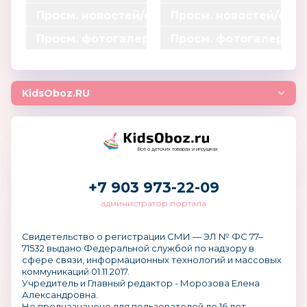
0
0
*
*
=
=
Просм. новостей/статей
Просм. новостей/ста
0
0
0.15
0.15
0
0
*
*
=
=
Просм. фотогалерей
Просм. фотогалерей
555
739
0.1
0.1
0
0
*
*
=
=
0
0
0.003
0.003
0
0
*
*
=
=
0.004
0.004
KidsOboz.RU
2
3
=
=
0
0
Всё о детских товарах и игрушках
+7 903 973-22-09
администратор портала
Свидетельство о регистрации СМИ — ЭЛ № ФС 77–
71532 выдано Федеральной службой по надзору в
сфере связи, информационных технологий и массовых
коммуникаций 01.11.2017.
Учредитель и Главный редактор - Морозова Елена
Александровна.
Не предназначено для пользователей до 16 лет.