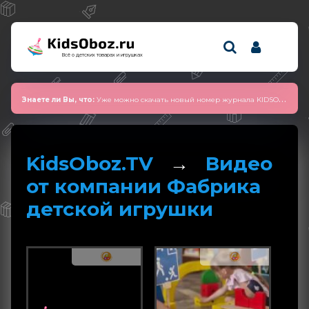
Всё о детских товарах и игрушках
Знаете ли Вы, что:
Уже можно скачать новый номер журнала KIDSOBOZ 2025 (сентябрь)
KidsOboz.TV
→
Видео
от компании Фабрика
детской игрушки