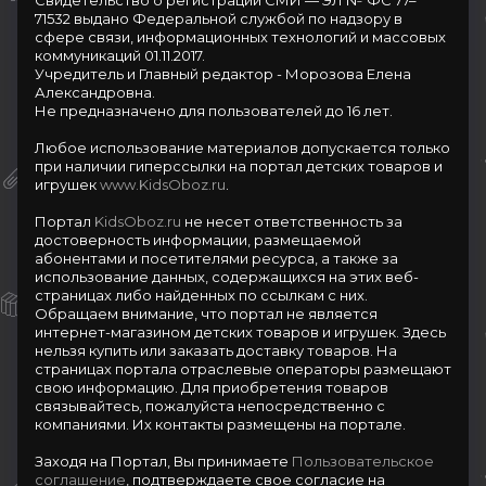
Свидетельство о регистрации СМИ — ЭЛ № ФС 77–
71532 выдано Федеральной службой по надзору в
сфере связи, информационных технологий и массовых
коммуникаций 01.11.2017.
Учредитель и Главный редактор - Морозова Елена
Александровна.
Не предназначено для пользователей до 16 лет.
Любое использование материалов допускается только
при наличии гиперссылки на портал детских товаров и
игрушек
www.KidsOboz.ru
.
Портал
KidsOboz.ru
не несет ответственность за
достоверность информации, размещаемой
абонентами и посетителями ресурса, а также за
использование данных, содержащихся на этих веб-
страницах либо найденных по ссылкам с них.
Обращаем внимание, что портал не является
интернет-магазином детских товаров и игрушек. Здесь
нельзя купить или заказать доставку товаров. На
страницах портала отраслевые операторы размещают
свою информацию. Для приобретения товаров
связывайтесь, пожалуйста непосредственно с
компаниями. Их контакты размещены на портале.
Заходя на Портал, Вы принимаете
Пользовательское
соглашение
, подтверждаете свое согласие на