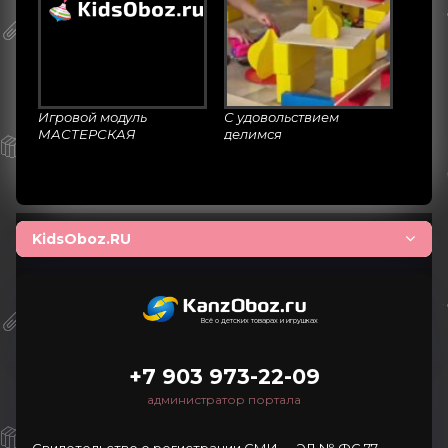
Игровой модуль
С удовольствием
МАСТЕРСКАЯ
делимся
замечательным
видеоотзывом на
конструктор Рыжий Тим
418 деталей от детского
сада города
Новоалтайск.
KidsOboz.RU
Всё о детских товарах и игрушках
+7 903 973-22-09
администратор портала