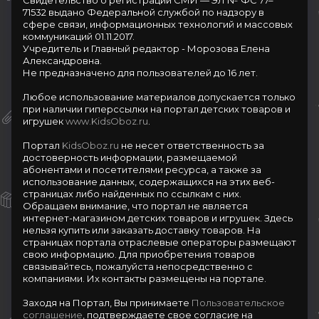
Свидетельство о регистрации СМИ — ЭЛ № ФС 77–
71532 выдано Федеральной службой по надзору в
сфере связи, информационных технологий и массовых
коммуникаций 01.11.2017.
Учредитель и Главный редактор - Морозова Елена
Александровна.
Не предназначено для пользователей до 16 лет.
Любое использование материалов допускается только
при наличии гиперссылки на портал детских товаров и
игрушек
www.KidsOboz.ru
.
Портал
KidsOboz.ru
не несет ответственность за
достоверность информации, размещаемой
абонентами и посетителями ресурса, а также за
использование данных, содержащихся на этих веб-
страницах либо найденных по ссылкам с них.
Обращаем внимание, что портал не является
интернет-магазином детских товаров и игрушек. Здесь
нельзя купить или заказать доставку товаров. На
страницах портала отраслевые операторы размещают
свою информацию. Для приобретения товаров
связывайтесь, пожалуйста непосредственно с
компаниями. Их контакты размещены на портале.
Заходя на Портал, Вы принимаете
Пользовательское
соглашение
, подтверждаете свое согласие на