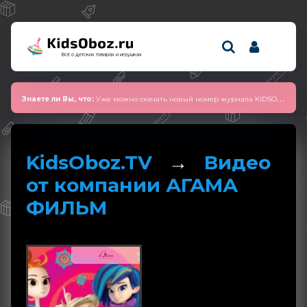
Всё о детских товарах и игрушках
Знаете ли Вы, что:
Уже можно скачать новый номер журнала KIDSOBOZ 2025 (сентябрь)
KidsOboz.TV
→
Видео
от компании АГАМА
ФИЛЬМ