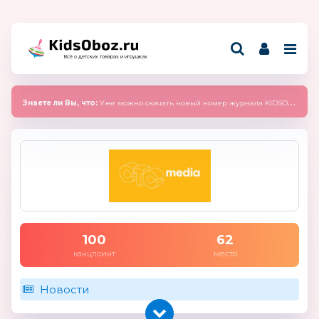
Всё о детских товарах и игрушках
Знаете ли Вы, что:
Уже можно скачать новый номер журнала KIDSOBOZ 2025 (сентябрь)
100
62
канцпоинт
место
Новости