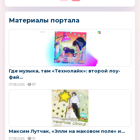
Материалы портала
Где музыка, там «Технолайк»: второй лоу-
фай...
07.08.2026
87
Максим Лутчак, «Элли на маковом поле» и...
07.08.2026
91