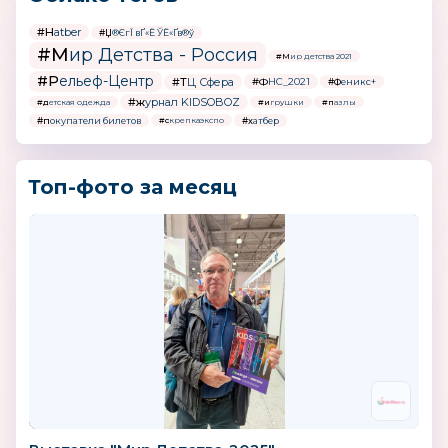
#Hatber
#Џ®ЄгЇ вҐ«Ё ЎЁ«Ґв®ў
#Мир Детства - Россия
#Мир детства 2021
#Рельеф-Центр
#ТЦ Сфера
#ФНС_2021
#Феникс+
#журнал KIDSOBOZ
#детская одежда
#игрушки
#пазлы
#покупатели билетов
#хатбер
#скрепкаэкспо
Топ-фото за месяц