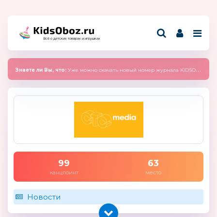
Всё о детских товарах и игрушках
Знаете ли Вы, что:
Уже можно скачать новый номер журнала KIDSOBOZ 2025 (сентябрь)
99
63
канцпоинт
место
Новости