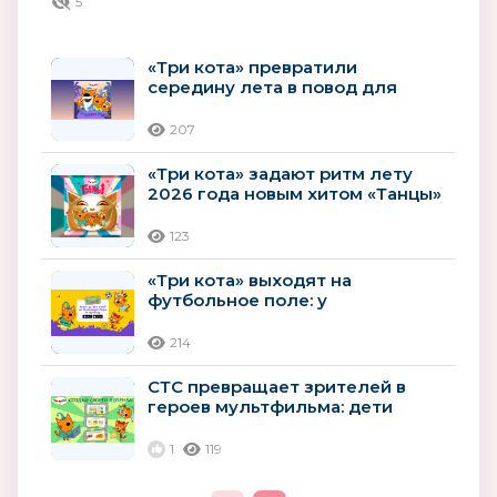
5
«Три кота» превратили
середину лета в повод для
праздника
207
«Три кота» задают ритм лету
2026 года новым хитом «Танцы»
123
«Три кота» выходят на
футбольное поле: у
популярного мультсериала
появилась новая...
214
СТС превращает зрителей в
героев мультфильма: дети
смогут создать своего котенка
в новых...
1
119