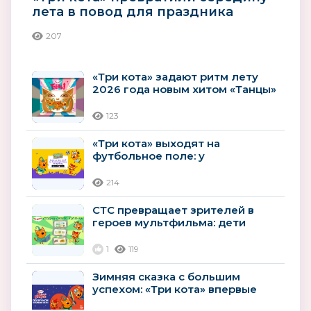
лета в повод для праздника
207
«Три кота» задают ритм лету
2026 года новым хитом «Танцы»
123
«Три кота» выходят на
футбольное поле: у
популярного мультсериала
появилась новая...
214
СТС превращает зрителей в
героев мультфильма: дети
смогут создать своего котенка
в новых...
1
119
Зимняя сказка с большим
успехом: «Три кота» впервые
получили премию ИРИ