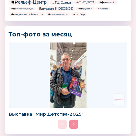
#Рельеф-Центр
#ТЦ Сфера
#ФНС_2021
#Феникс+
#журнал KIDSOBOZ
#детская одежда
#игрушки
#пазлы
#покупатели билетов
#хатбер
#скрепкаэкспо
Топ-фото за месяц
Выставка "Мир Детства-2025"