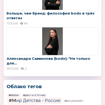
Больше, чем бренд: философия bodo в трёх
ответах
13.07.2026
169
Александра Саввинова (bodo): "Не только
для...
09.07.2026
21
Облако тегов
#Hatber
#Џ®ЄгЇ вҐ«Ё ЎЁ«Ґв®ў
#Мир Детства - Россия
#Мир детства 2021