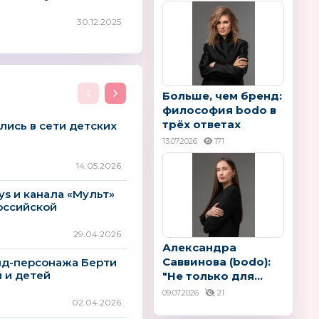
30.12.2025
Больше, чем бренд:
философия bodo в
трёх ответах
лись в сети детских
13.07.2026
171
14.05.2026
ys и канала «Мульт»
оссийской
29.04.2026
Александра
Саввинова (bodo):
енд-персонажа Берти
 и детей
"Не только для...
09.07.2026
21
02.04.2026