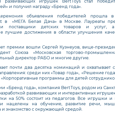
и развивающих игрушек BertToys стал победи
ей» и получил награду «Бренд года».
церемония объявления победителей прошла в
est в «МЕГА Белая Дача» в Москве. Лауреаты пре
 и поставщики детских товаров и услуг, а
 лучшие достижения в области улучшения каче
вет премии вошли Сергей Кузнеуов, вице-презид
идент Союза «Московская торгово-промышленна
альный директор РАБО и многие другие.
ает почти два десятка номинаций и охватывает 
аправления: среди них «Товар года», «Решение года»
 «Корпоративные программы для детей сотруднико
и «Бренд года», компания BertToys, родом из Санкт
 разработкой развивающих и интерактивных игруше
тки на 50% состоит из педагогов. Все игрушки и
и нацелены на обучение, развитие речи, мыш
а и знакомство с окружающей средой.