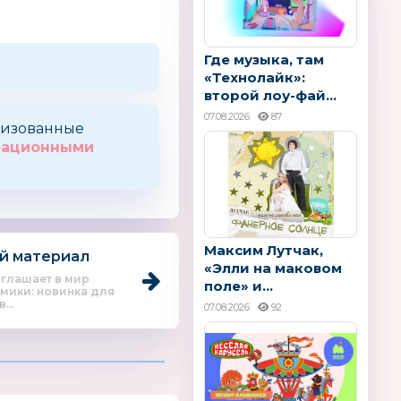
Где музыка, там
«Технолайк»:
второй лоу-фай...
07.08.2026
87
оризованные
трационными
Максим Лутчак,
й материал
«Элли на маковом
глашает в мир
поле» и...
омики: новинка для
...
07.08.2026
92