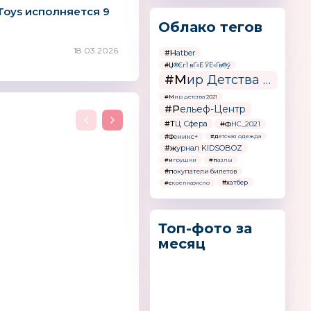
Toys исполняется 9
Облако тегов
18.03.2026
#Hatber
#Џ®ЄгЇ вҐ«Ё ЎЁ«Ґв®ў
#Мир Детства - Россия
#Мир детства 2021
#Рельеф-Центр
#ТЦ Сфера
#ФНС_2021
#Феникс+
#детская одежда
#журнал KIDSOBOZ
#игрушки
#пазлы
#покупатели билетов
#хатбер
#скрепкаэкспо
Топ-фото за
месяц