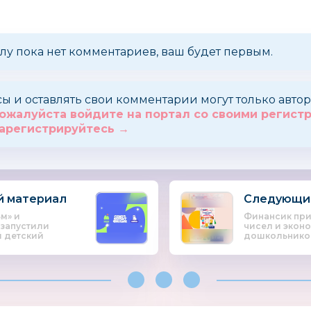
лу пока нет комментариев, ваш будет первым.
сы и оставлять свои комментарии могут только авт
ожалуйста войдите на портал со своими регис
арегистрируйтесь →
 материал
Следующи
м» и
Финансик при
 запустили
чисел и экон
 детский
дошкольников