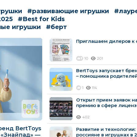
грушки
#развивающие игрушки
#лаур
2025
#Best for Kids
ные игрушки
#берт
Приглашаем дилеров к с
10
201
BertToys запускает бр
– помощника родителей
1
114
Открыт прием заявок н
премию в сфере лиценз
402
ренд BertToys
Развитие и технологии:
 «Знайпад» —
россияне в игрушках в 