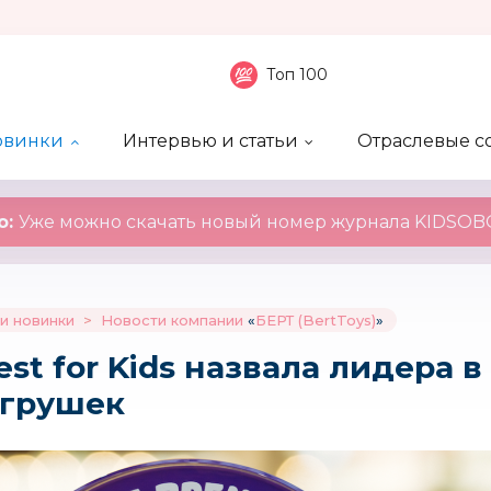
Топ 100
овинки
Интервью и статьи
Отраслевые с
боненты
 компаний
ие события
ы
нал
Рейтинг publicity
Новинки компаний
Блоги
KIDSOBOZ
о:
Уже можно скачать новый номер журнала KIDSOBO
и новинки
>
Новости компании
«
БЕРТ (BertToys)
»
st for Kids назвала лидера в
игрушек