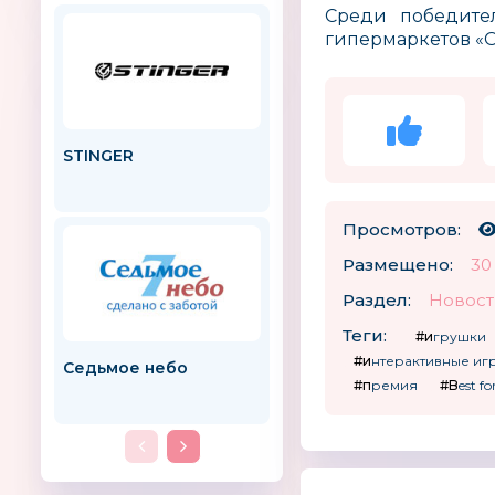
Среди победител
гипермаркетов «О
STINGER
SNOWMEN
Просмотров:
Размещено:
30
Раздел:
Новост
Теги:
#игрушки
#интерактивные и
Седьмое небо
Улётная доставка!
#премия
#Best f
Россия