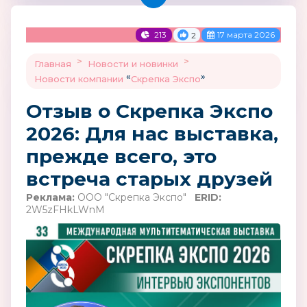
213
17 марта 2026
2
>
>
Главная
Новости и новинки
«
»
Новости компании
Скрепка Экспо
Отзыв о Скрепка Экспо
2026: Для нас выставка,
прежде всего, это
встреча старых друзей
Реклама:
ООО "Скрепка Экспо"
ERID:
2W5zFHkLWnM