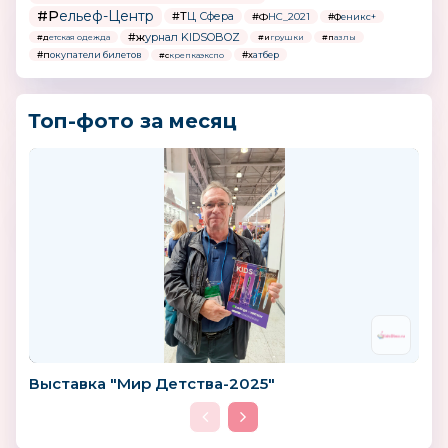
#Рельеф-Центр
#ТЦ Сфера
#ФНС_2021
#Феникс+
#журнал KIDSOBOZ
#детская одежда
#игрушки
#пазлы
#покупатели билетов
#хатбер
#скрепкаэкспо
Топ-фото за месяц
Выставка "Мир Детства-2025"