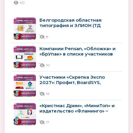
40
Белгородская областная
типография и ЭЛИОН (ТД
«Меридиан») – участники
«Скрепка Экспо 2027»
8
Компании Pensan, «Обложка» и
«БрУпак» в списке участников
выставки «Скрепка Экспо» 2027
10
Участники «Скрепка Экспо
2027»: Профит, BoardSYS,
ПОЛИГРАФСОЮЗ
16
«Кристмас Дрим», «МиниТоп» и
издательство «Фламинго» –
среди участников «Скрепка
Экспо»...
17