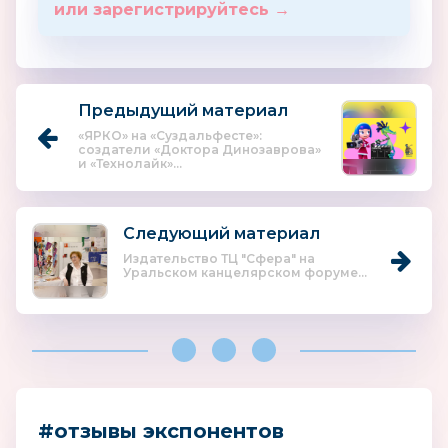
или зарегистрируйтесь →
Предыдущий материал
«ЯРКО» на «Суздальфесте»:
создатели «Доктора Динозаврова»
и «Технолайк»...
Следующий материал
Издательство ТЦ "Сфера" на
Уральском канцелярском форуме...
#отзывы экспонентов