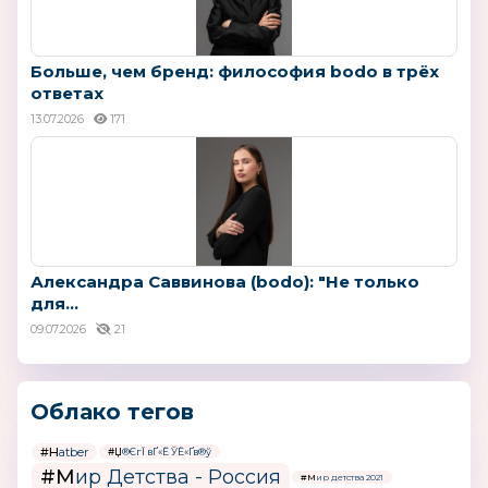
Больше, чем бренд: философия bodo в трёх
ответах
13.07.2026
171
Александра Саввинова (bodo): "Не только
для...
09.07.2026
21
Облако тегов
#Hatber
#Џ®ЄгЇ вҐ«Ё ЎЁ«Ґв®ў
#Мир Детства - Россия
#Мир детства 2021