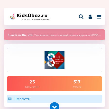
Всё о детских товарах и игрушках
Знаете ли Вы, что:
Уже можно скачать новый номер журнала KIDSOBOZ 2025 (сентябрь)
25
517
канцпоинт
место
Новости