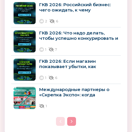
ГКВ 2026: Российский бизнес:
чего ожидать, к чему
готовиться, на чем
фокусироваться в...
2
6
ГКВ 2026: Что надо делать,
чтобы успешно конкурировать и
зарабатывать в корпоративном...
1
7
ГКВ 2026: Если магазин
показывает убытки, как
убедиться, что его надо
закрыть?
1
6
Международные партнеры о
«Скрепка Экспо»: когда
география не имеет границ, а
результат –...
1