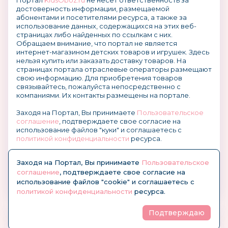
Портал
KidsOboz.ru
не несет ответственность за
достоверность информации, размещаемой
абонентами и посетителями ресурса, а также за
использование данных, содержащихся на этих веб-
страницах либо найденных по ссылкам с них.
Обращаем внимание, что портал не является
интернет-магазином детских товаров и игрушек. Здесь
нельзя купить или заказать доставку товаров. На
страницах портала отраслевые операторы размещают
свою информацию. Для приобретения товаров
связывайтесь, пожалуйста непосредственно с
компаниями. Их контакты размещены на портале.
Заходя на Портал, Вы принимаете
Пользовательское
соглашение
, подтверждаете свое согласие на
использование файлов "куки" и соглашаетесь с
политикой конфиденциальности
ресурса.
О размещении информации и рекламы на портале
Заходя на Портал, Вы принимаете
Пользовательское
соглашение
, подтверждаете свое согласие на
использование файлов "cookie" и соглашаетесь с
политикой конфиденциальности
ресурса.
Подтверждаю
© KidsOboz.RU 2004-2026