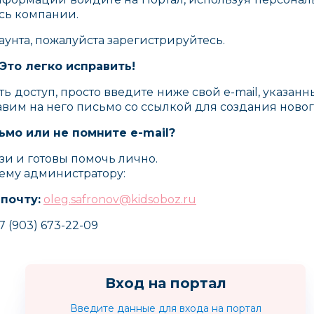
сь компании.
каунта, пожалуйста зарегистрируйтесь.
Это легко исправить!
ть доступ, просто введите ниже свой e-mail, указан
авим на него письмо со ссылкой для создания новог
ьмо или не помните e-mail?
зи и готовы помочь лично.
ему администратору:
 почту:
oleg.safronov@kidsoboz.ru
7 (903) 673-22-09
Пластишка
Noony
MOMM
Вход на портал
Россия
Россия
ИТАЛИЯ
Введите данные для входа на портал