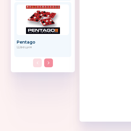
Pentago
City-Ride
Швеция
Россия