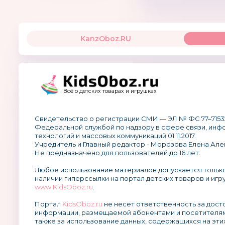
KanzOboz.RU
Всё о детских товарах и игрушках
Свидетельство о регистрации СМИ — ЭЛ № ФС 77–7153
Федеральной службой по надзору в сфере связи, ин
технологий и массовых коммуникаций 01.11.2017.
Учредитель и Главный редактор - Морозова Елена Але
Не предназначено для пользователей до 16 лет.
Любое использование материалов допускается тольк
наличии гиперссылки на портал детских товаров и игр
www.KidsOboz.ru
.
Портал
KidsOboz.ru
не несет ответственность за дос
информации, размещаемой абонентами и посетителям
также за использование данных, содержащихся на эти