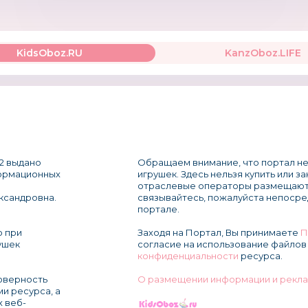
KidsOboz.RU
KanzOboz.LIFE
2 выдано
Обращаем внимание, что портал не
формационных
игрушек. Здесь нельзя купить или з
отраслевые операторы размещают
ксандровна.
связывайтесь, пожалуйста непосре
портале.
о при
Заходя на Портал, Вы принимаете
П
ушек
согласие на использование файлов 
конфиденциальности
ресурса.
товерность
О размещении информации и рекла
и ресурса, а
х веб-