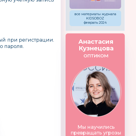
все материалы журнала
KIDSOBOZ
февраль 2024
ный при регистрации.
Анастасия
о пароля.
Кузнецова
ОПТИКОМ
A
ТЕРЕМОК
MOSES
Мы научились
Германия
превращать угрозы