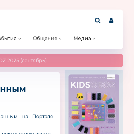
обытия
Общение
Медиа
Рейтинг компаний
Акции и конкурсы
Именинники
Z 2025 (сентябрь)
анным
ванным на Портале
ьную учетную запись