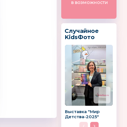
в возможности
Случайное
KidsФото
595
Степ Пазл
SNOWMEN
Выставка "Мир
Детства-2025"