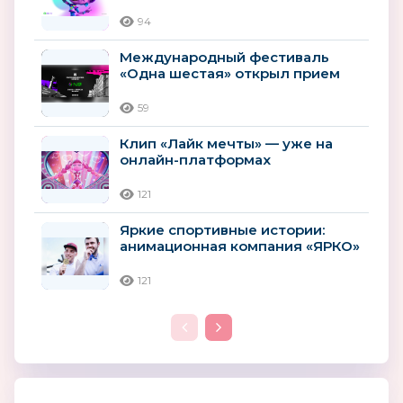
чемпионат творческих
компетенций...
94
Международный фестиваль
«Одна шестая» открыл прием
заявок на сценарную и
актерскую...
59
Клип «Лайк мечты» — уже на
онлайн-платформах
121
Яркие спортивные истории:
анимационная компания «ЯРКО»
приняла участие в III Летней...
121