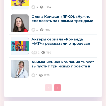
Баскетбольный Матч всех звёзд
Единой...
3
1604
Ольга Крицкая (ЯРКО): «Нужно
следовать за новыми трендами
и использовать новые...
3
485
Актеры сериала «Команда
МАТЧ» рассказали о процессе
озвучивания
2
1192
Анимационная компания "Ярко"
выпустит три новых проекта в
2023 году
1
1929