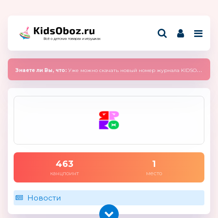
Всё о детских товарах и игрушках
Знаете ли Вы, что:
Уже можно скачать новый номер журнала KIDSOBOZ 2025 (сентябрь)
463
1
канцпоинт
место
Новости