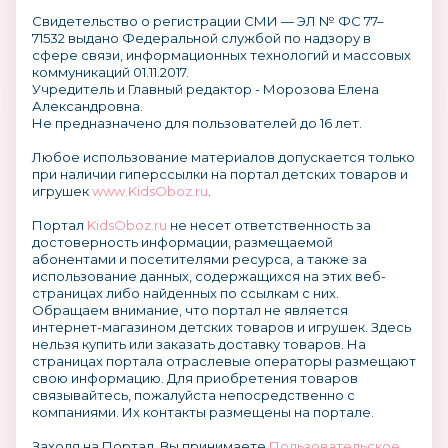
Свидетельство о регистрации СМИ — ЭЛ № ФС 77–
71532 выдано Федеральной службой по надзору в
сфере связи, информационных технологий и массовых
коммуникаций 01.11.2017.
Учредитель и Главный редактор - Морозова Елена
Александровна.
Не предназначено для пользователей до 16 лет.
Любое использование материалов допускается только
при наличии гиперссылки на портал детских товаров и
игрушек
www.KidsOboz.ru
.
Портал
KidsOboz.ru
не несет ответственность за
достоверность информации, размещаемой
абонентами и посетителями ресурса, а также за
использование данных, содержащихся на этих веб-
страницах либо найденных по ссылкам с них.
Обращаем внимание, что портал не является
интернет-магазином детских товаров и игрушек. Здесь
нельзя купить или заказать доставку товаров. На
страницах портала отраслевые операторы размещают
свою информацию. Для приобретения товаров
связывайтесь, пожалуйста непосредственно с
компаниями. Их контакты размещены на портале.
Заходя на Портал, Вы принимаете
Пользовательское