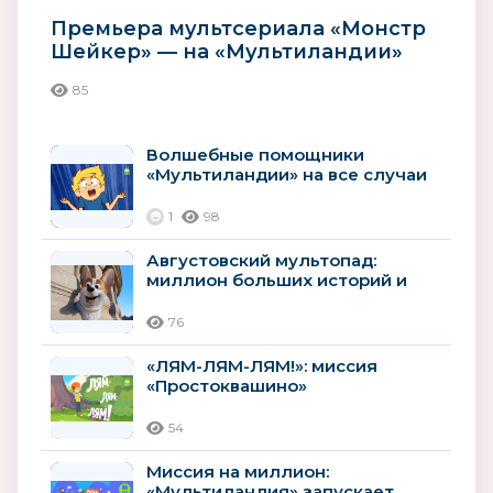
Премьера мультсериала «Монстр
Шейкер» — на «Мультиландии»
85
Волшебные помощники
«Мультиландии» на все случаи
лета
1
98
Августовский мультопад:
миллион больших историй и
премьер
76
«ЛЯМ-ЛЯМ-ЛЯМ!»: миссия
«Простоквашино»
54
Миссия на миллион:
«Мультиландия» запускает