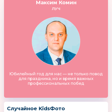
Максим Комин
ЛУЧ
Юбилейный год для нас — не только повод
для праздника, но и время важных
профессиональных побед
Случайное KidsФото