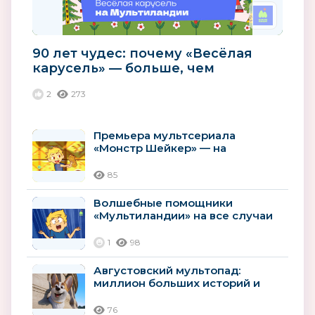
90 лет чудес: почему «Весёлая
карусель» — больше, чем
мультики
2
273
Премьера мультсериала
«Монстр Шейкер» — на
«Мультиландии»
85
Волшебные помощники
«Мультиландии» на все случаи
лета
1
98
Августовский мультопад:
миллион больших историй и
премьер
76