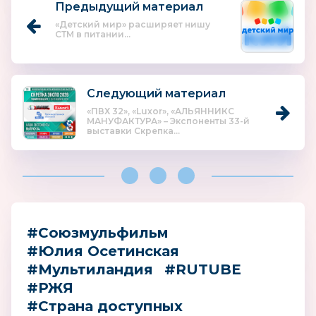
Предыдущий материал
«Детский мир» расширяет нишу
СТМ в питании...
Следующий материал
«ПВХ 32», «Luxor», «АЛЬЯННИКС
МАНУФАКТУРА» – Экспоненты 33-й
выставки Скрепка...
#Союзмульфильм
#Юлия Осетинская
#Мультиландия
#RUTUBE
#РЖЯ
#Страна доступных