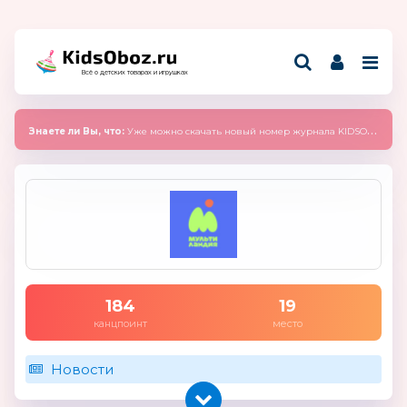
Всё о детских товарах и игрушках
Знаете ли Вы, что:
Уже можно скачать новый номер журнала KIDSOBOZ 2025 (сентябрь)
184
19
канцпоинт
место
Новости