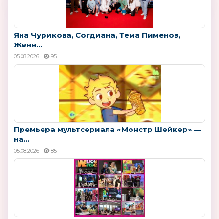
Яна Чурикова, Согдиана, Тема Пименов,
Женя...
05.08.2026
95
Премьера мультсериала «Монстр Шейкер» —
на...
05.08.2026
85