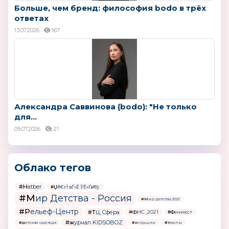
Больше, чем бренд: философия bodo в трёх
ответах
13.07.2026
167
Александра Саввинова (bodo): "Не только
для...
09.07.2026
21
Облако тегов
#Hatber
#Џ®ЄгЇ вҐ«Ё ЎЁ«Ґв®ў
#Мир Детства - Россия
#Мир детства 2021
#Рельеф-Центр
#ТЦ Сфера
#ФНС_2021
#Феникс+
#журнал KIDSOBOZ
#детская одежда
#игрушки
#пазлы