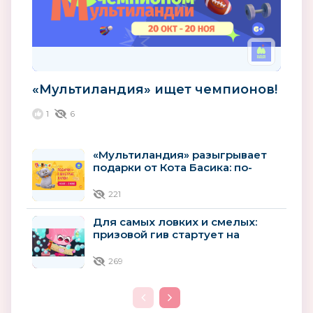
«Мультиландия» ищет чемпионов!
1
6
«Мультиландия» разыгрывает
подарки от Кота Басика: по-
джентльменски, но шустро
221
Для самых ловких и смелых:
призовой гив стартует на
«Мультиландии»
269