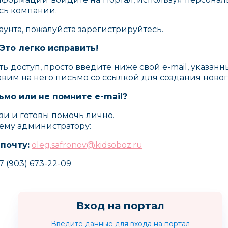
сь компании.
каунта, пожалуйста зарегистрируйтесь.
Это легко исправить!
ть доступ, просто введите ниже свой e-mail, указан
авим на него письмо со ссылкой для создания новог
ьмо или не помните e-mail?
зи и готовы помочь лично.
ему администратору:
 почту:
oleg.safronov@kidsoboz.ru
7 (903) 673-22-09
Fd-Design
Rainbow Loom
NEMOL
Вход на портал
(Рэйнбоу Лум)
Германия
Введите данные для входа на портал