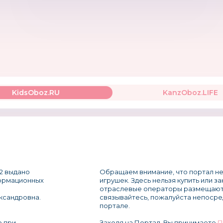
KidsOboz.RU
KanzOboz.LIFE
2 выдано
Обращаем внимание, что портал не
формационных
игрушек. Здесь нельзя купить или з
отраслевые операторы размещают
ксандровна.
связывайтесь, пожалуйста непосре
портале.
о при
Заходя на Портал, Вы принимаете
П