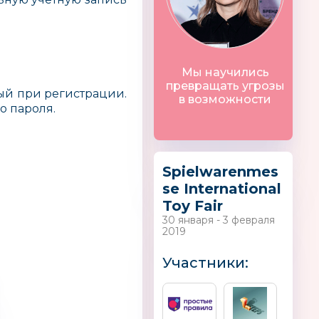
Мы научились
превращать угрозы
ный при регистрации.
в возможности
о пароля.
Spielwarenmes
se International
Toy Fair
30 января - 3 февраля
2019
Участники:
OTOK.RU
StarWars
KIWY