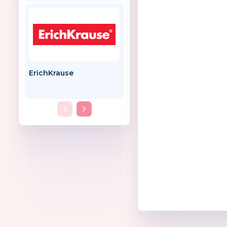
ErichKrause
ООО «Волшебный
мир»