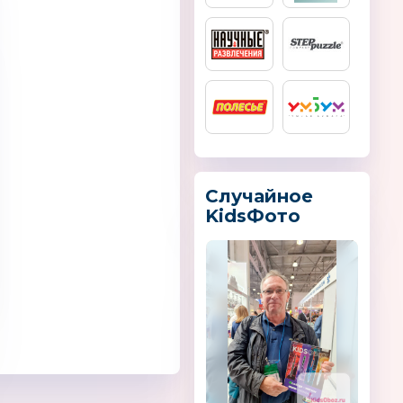
Профессор
Финник
UM military tec
ome
Россия
Случайное
KidsФото