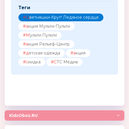
Теги
#Цветняшки-Крут! Ледяное сердце
#акция Мульти-Пульти
#Мульти-Пульти
#акция Рельеф-Центр
#детская одежда
#акция
#скидка
#СТС Медиа
KidsOboz.RU