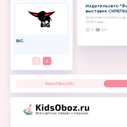
Издательсвто "Ф
выставке СКРЕПК
Дорогие коллеги и дру
2026 года...
3
201
BIG
Nordics
Болгария
KanzOboz.RU
Всё о детских товарах и игрушках