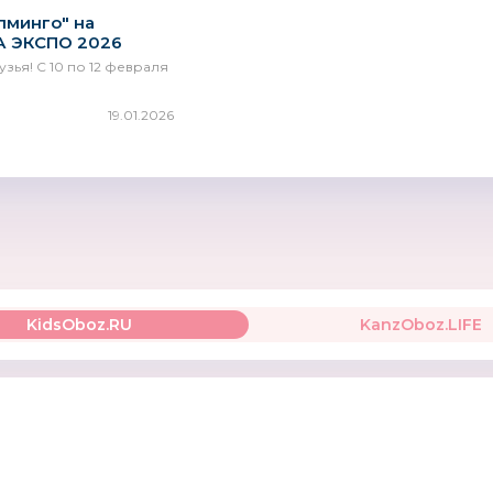
лминго" на
А ЭКСПО 2026
зья! С 10 по 12 февраля
19.01.2026
АРГО
Лесная мастерская
ROXY-K
Россия
KidsOboz.RU
KanzOboz.LIFE