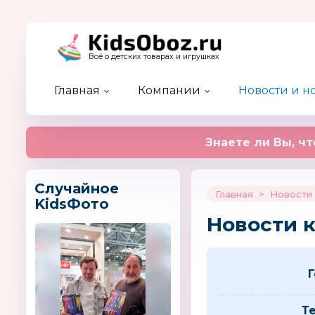
Всё о детских товарах и игрушках
Главная
Компании
Новости и н
Каталог детских брендов
Каталог компаний
Новости отрасли
Актуальный разговор
Предстоящие события
Форум
Кидзобоз-ТВ
Новые а
Новости
Статьи
Прошедш
Эксперт
Наш жур
Недобросовестные партнеры
Рейтинг новостей
Журнал 
Знаете ли Вы, чт
Случайное
Главная
>
Новости 
KidsФото
Новости 
Т