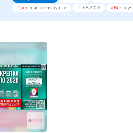
#деревянные игрушки
#ГКВ 2026
#BertToys
I-SIT
MICNOO
Summer