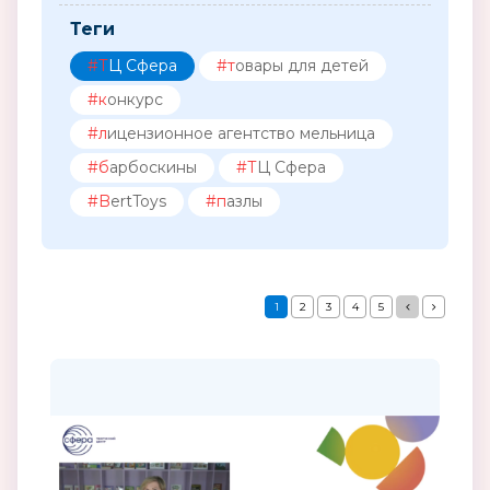
Теги
#ТЦ Сфера
#товары для детей
#конкурс
#лицензионное агентство мельница
#барбоскины
#ТЦ Сфера
#BertToys
#пазлы
1
2
3
4
5