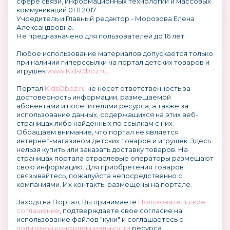
сфере связи, информационных технологий и массовых
коммуникаций 01.11.2017.
Учредитель и Главный редактор - Морозова Елена
Александровна.
Не предназначено для пользователей до 16 лет.
Любое использование материалов допускается только
при наличии гиперссылки на портал детских товаров и
игрушек
www.KidsOboz.ru
.
Портал
KidsOboz.ru
не несет ответственность за
достоверность информации, размещаемой
абонентами и посетителями ресурса, а также за
использование данных, содержащихся на этих веб-
страницах либо найденных по ссылкам с них.
Обращаем внимание, что портал не является
интернет-магазином детских товаров и игрушек. Здесь
нельзя купить или заказать доставку товаров. На
страницах портала отраслевые операторы размещают
свою информацию. Для приобретения товаров
связывайтесь, пожалуйста непосредственно с
компаниями. Их контакты размещены на портале.
Заходя на Портал, Вы принимаете
Пользовательское
соглашение
, подтверждаете свое согласие на
использование файлов "куки" и соглашаетесь с
политикой конфиденциальности
ресурса.