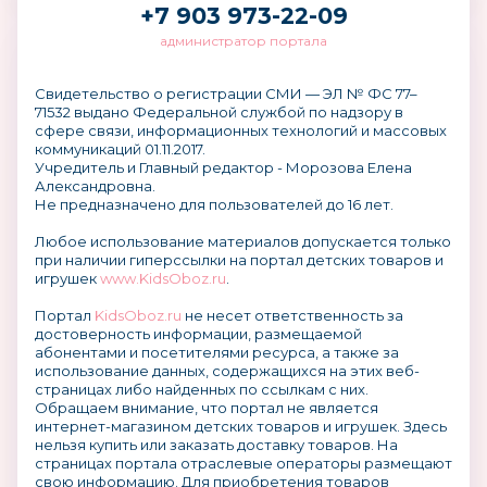
+7 903 973-22-09
администратор портала
Свидетельство о регистрации СМИ — ЭЛ № ФС 77–
71532 выдано Федеральной службой по надзору в
сфере связи, информационных технологий и массовых
коммуникаций 01.11.2017.
Учредитель и Главный редактор - Морозова Елена
Александровна.
Не предназначено для пользователей до 16 лет.
Любое использование материалов допускается только
при наличии гиперссылки на портал детских товаров и
игрушек
www.KidsOboz.ru
.
Портал
KidsOboz.ru
не несет ответственность за
достоверность информации, размещаемой
абонентами и посетителями ресурса, а также за
использование данных, содержащихся на этих веб-
страницах либо найденных по ссылкам с них.
Обращаем внимание, что портал не является
интернет-магазином детских товаров и игрушек. Здесь
нельзя купить или заказать доставку товаров. На
страницах портала отраслевые операторы размещают
свою информацию. Для приобретения товаров