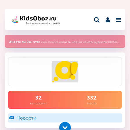
Всё о детских товарах и игрушках
Знаете ли Вы, что:
Уже можно скачать новый номер журнала KIDSOBOZ 2025 (сентябрь)
32
332
канцпоинт
место
Новости