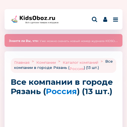
Всё о детских товарах и игрушках
Знаете ли Вы, что:
Уже можно скачать новый номер журнала KIDSOBOZ 2025 (сентябрь)
>
>
>
Все
Главная
Компании
Каталог компаний
компании в городе Рязань (
) (13 шт.)
Россия
Все компании в городе
Рязань (
Россия
) (13 шт.)