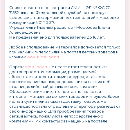
Свидетельство о регистрации СМИ — ЭЛ № ФС 77–
71532 выдано Федеральной службой по надзору в
сфере связи, информационных технологий и массовых
коммуникаций 01.11.2017.
Учредитель и Главный редактор - Морозова Елена
Александровна.
Не предназначено для пользователей до 16 лет.
Любое использование материалов допускается только
при наличии гиперссылки на портал детских товаров и
игрушек
www.KidsOboz.ru
.
Портал
KidsOboz.ru
не несет ответственность за
достоверность информации, размещаемой
абонентами и посетителями ресурса, а также за
использование данных, содержащихся на этих веб-
страницах либо найденных по ссылкам с них.
Обращаем внимание, что портал не является
интернет-магазином детских товаров и игрушек. Здесь
нельзя купить или заказать доставку товаров. На
страницах портала отраслевые операторы размещают
свою информацию. Для приобретения товаров
связывайтесь, пожалуйста непосредственно с
компаниями. Их контакты размещены на портале.