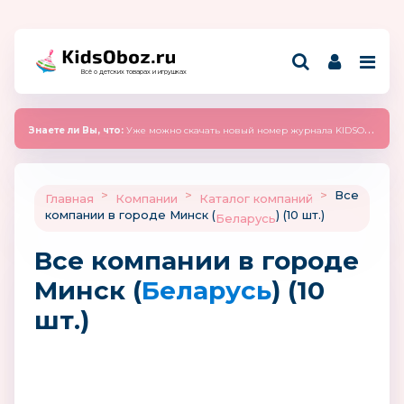
Всё о детских товарах и игрушках
Знаете ли Вы, что:
Уже можно скачать новый номер журнала KIDSOBOZ 2025 (сентябрь)
>
>
>
Все
Главная
Компании
Каталог компаний
компании в городе Минск (
) (10 шт.)
Беларусь
Все компании в городе
Минск (
Беларусь
) (10
шт.)