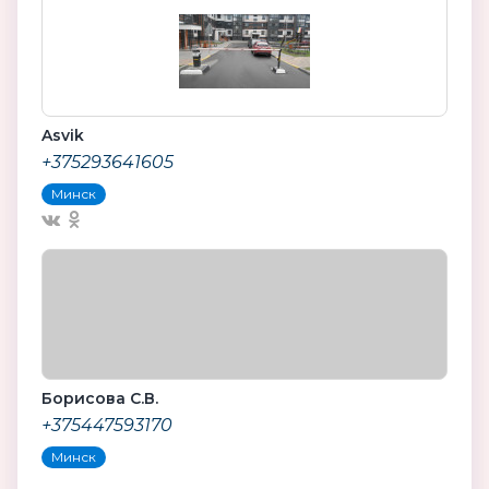
Asvik
+375293641605
Минск
Борисова С.В.
+375447593170
Минск