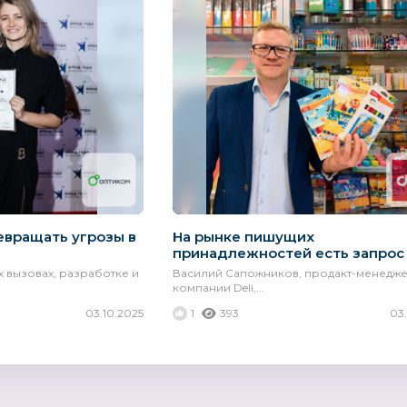
евращать угрозы в
На рынке пишущих
принадлежностей есть запрос н
х вызовах, разработке и
Василий Сапожников, продакт-менедж
компании Deli,...
03.10.2025
1
393
03
ARAU. BABY
FITEKO®
Lego