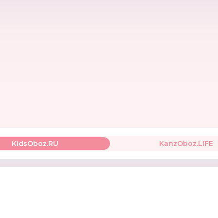
Macik
Gulliver
Ravens
РОССИЯ
Германи
KidsOboz.RU
KanzOboz.LIFE