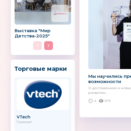
Выставка "Мир
Детства-2025"
Торговые марки
Мы научились пр
возможности
О достижениях и новы
развитии...
4
979
VTech
НХЛ
Гонконг