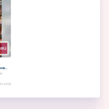
а...
ер
.10.2025
Pituso
Лепа
Россия