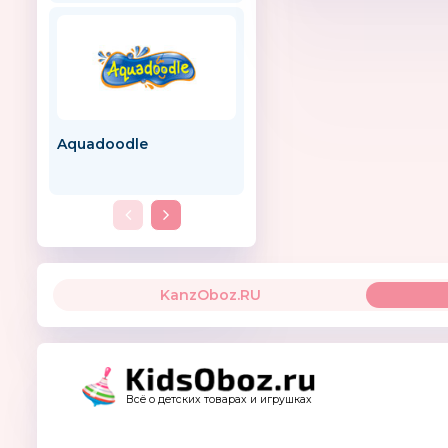
Aquadoodle
BAMBAM
KanzOboz.RU
Всё о детских товарах и игрушках