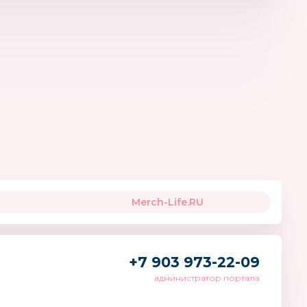
burger
Издательство ВАКО
Nordics
я
Болгария
Merch-Life.RU
+7 903 973-22-09
администратор портала