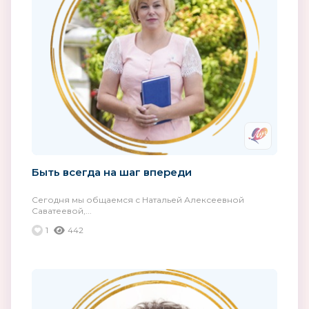
Быть всегда на шаг впереди
Сегодня мы общаемся с Натальей Алексеевной
Саватеевой,...
1
442